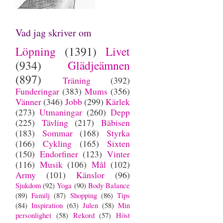
Vad jag skriver om
Löpning
(1391)
Livet
(934)
Glädjeämnen
(897)
Träning
(392)
Funderingar
(383)
Mums
(356)
Vänner
(346)
Jobb
(299)
Kärlek
(273)
Utmaningar
(260)
Depp
(225)
Tävling
(217)
Bäbisen
(183)
Sommar
(168)
Styrka
(166)
Cykling
(165)
Sixten
(150)
Endorfiner
(123)
Vinter
(116)
Musik
(106)
Mål
(102)
Army
(101)
Känslor
(96)
Sjukdom
(92)
Yoga
(90)
Body Balance
(89)
Familj
(87)
Shopping
(86)
Tips
(84)
Inspiration
(63)
Julen
(58)
Min
personlighet
(58)
Rekord
(57)
Höst