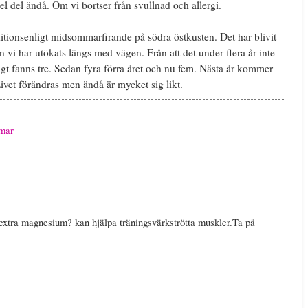
el del ändå. Om vi bortser från svullnad och allergi.
ditionsenligt midsommarfirande på södra östkusten. Det har blivit
i har utökats längs med vägen. Från att det under flera år inte
sligt fanns tre. Sedan fyra förra året och nu fem. Nästa år kommer
. Livet förändras men ändå är mycket sig likt.
mar
extra magnesium? kan hjälpa träningsvärkströtta muskler.Ta på