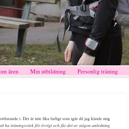
nom åren
Min utbildning
Personlig träning
ortfarande i. Det är inte lika farligt som igår då jag kände mig
att ha träningsvärk för övrigt och får det av någon anledning