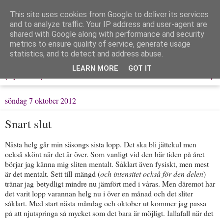
This site uses cookies from Google to deliver its services
Löpning & Livet
and to analyze traffic. Your IP address and user-agent are
shared with Google along with performance and security
metrics to ensure quality of service, generate usage
Mitt liv, mina tankar & min träning
statistics, and to detect and address abuse.
LEARN MORE
GOT IT
▼
söndag 7 oktober 2012
Snart slut
Nästa helg går min säsongs sista lopp. Det ska bli jättekul men
också skönt när det är över. Som vanligt vid den här tiden på året
börjar jag känna mig sliten mentalt. Såklart även fysiskt, men mest
är det mentalt. Sett till mängd (
och intensitet också för den delen
)
tränar jag betydligt mindre nu jämfört med i våras. Men däremot har
det varit lopp varannan helg nu i över en månad och det sliter
såklart. Med start nästa måndag och oktober ut kommer jag passa
på att njutspringa så mycket som det bara är möjligt. Iallafall när det