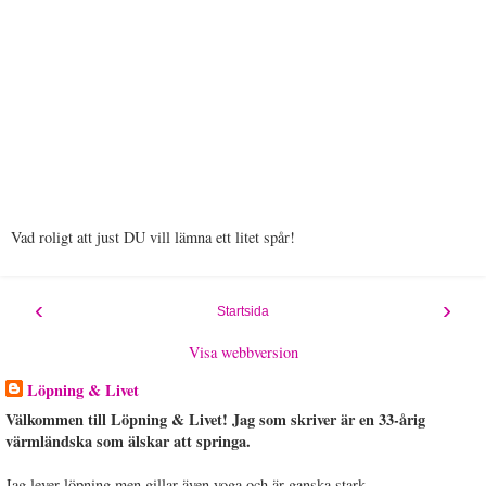
Vad roligt att just DU vill lämna ett litet spår!
‹
›
Startsida
Visa webbversion
Löpning & Livet
Välkommen till Löpning & Livet! Jag som skriver är en 33-årig
värmländska som älskar att springa.
Jag lever löpning men gillar även yoga och är ganska stark.