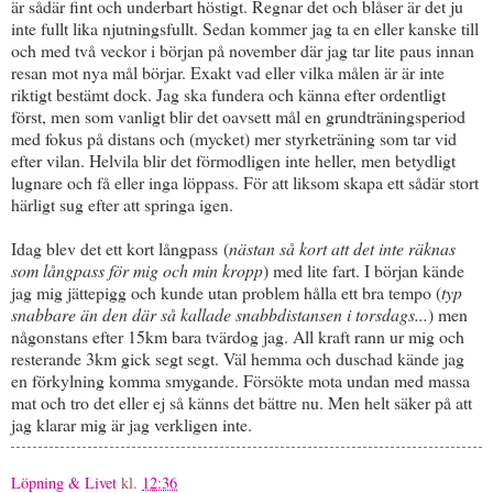
är sådär fint och underbart höstigt. Regnar det och blåser är det ju
inte fullt lika njutningsfullt. Sedan kommer jag ta en eller kanske till
och med två veckor i början på november där jag tar lite paus innan
resan mot nya mål börjar. Exakt vad eller vilka målen är är inte
riktigt bestämt dock. Jag ska fundera och känna efter ordentligt
först, men som vanligt blir det oavsett mål en grundträningsperiod
med fokus på distans och (mycket) mer styrketräning som tar vid
efter vilan. Helvila blir det förmodligen inte heller, men betydligt
lugnare och få eller inga löppass. För att liksom skapa ett sådär stort
härligt sug efter att springa igen.
Idag blev det ett kort långpass (
nästan så kort att det inte räknas
som långpass för mig och min kropp
) med lite fart. I början kände
jag mig jättepigg och kunde utan problem hålla ett bra tempo (
typ
snabbare än den där så kallade snabbdistansen i torsdags...
) men
någonstans efter 15km bara tvärdog jag. All kraft rann ur mig och
resterande 3km gick segt segt. Väl hemma och duschad kände jag
en förkylning komma smygande. Försökte mota undan med massa
mat och tro det eller ej så känns det bättre nu. Men helt säker på att
jag klarar mig är jag verkligen inte.
Löpning & Livet
kl.
12:36