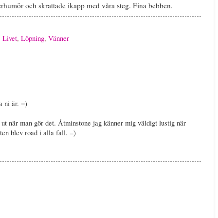
rhumör och skrattade ikapp med våra steg. Fina bebben.
,
Livet
,
Löpning
,
Vänner
 ni är. =)
 ut när man gör det. Åtminstone jag känner mig väldigt lustig när
en blev road i alla fall. =)