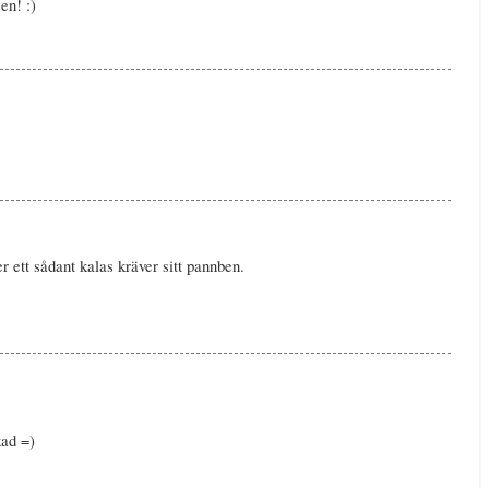
en! :)
ter ett sådant kalas kräver sitt pannben.
kad =)