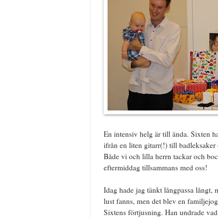
En intensiv helg är till ända. Sixten h
ifrån en liten gitarr(!) till badleksak
Både vi och lilla herrn tackar och bock
eftermiddag tillsammans med oss!
Idag hade jag tänkt långpassa långt, m
lust fanns, men det blev en familjejog
Sixtens förtjusning. Han undrade vad