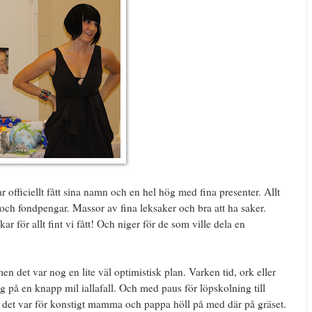
ar officiellt fått sina namn och en hel hög med fina presenter. Allt
er och fondpengar. Massor av fina leksaker och bra att ha saker.
ar för allt fint vi fått! Och niger för de som ville dela en
en det var nog en lite väl optimistisk plan. Varken tid, ork eller
g på en knapp mil iallafall. Och med paus för löpskolning till
 det var för konstigt mamma och pappa höll på med där på gräset.