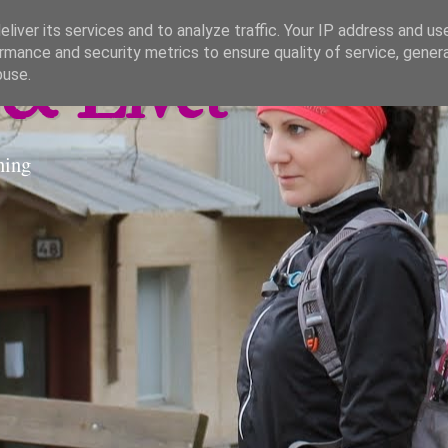
liver its services and to analyze traffic. Your IP address and us
rmance and security metrics to ensure quality of service, gene
& Livet
buse.
ning