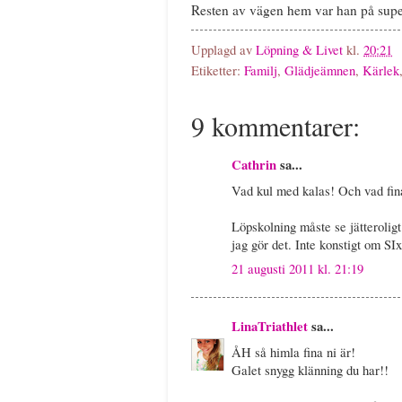
Resten av vägen hem var han på supe
Upplagd av
Löpning & Livet
kl.
20:21
Etiketter:
Familj
,
Glädjeämnen
,
Kärlek
9 kommentarer:
Cathrin
sa...
Vad kul med kalas! Och vad fina
Löpskolning måste se jätteroligt
jag gör det. Inte konstigt om SIxt
21 augusti 2011 kl. 21:19
LinaTriathlet
sa...
ÅH så himla fina ni är!
Galet snygg klänning du har!!