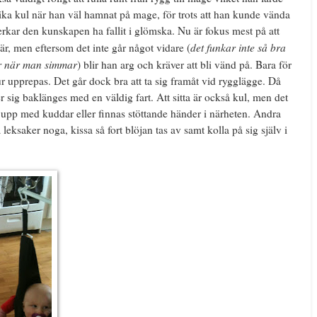
lika kul när han väl hamnat på mage, för trots att han kunde vända
 verkar den kunskapen ha fallit i glömska. Nu är fokus mest på att
det funkar inte så bra
är, men eftersom det inte går något vidare (
ör när man simmar
) blir han arg och kräver att bli vänd på. Bara för
r upprepas. Det går dock bra att ta sig framåt vid rygglägge. Då
r sig baklänges med en väldig fart. Att sitta är också kul, men det
las upp med kuddar eller finnas stöttande händer i närheten. Andra
a leksaker noga, kissa så fort blöjan tas av samt kolla på sig själv i