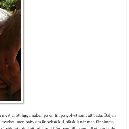
 mest är att ligga naken på en filt på golvet samt att bada. Baljan
gt mycket, men babysim är också kul, särskilt när man får simma
kså väldigt roligt att rulla runt från rygg till mage vilket han lärde