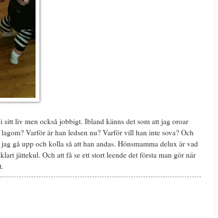
s i sitt liv men också jobbigt. Ibland känns det som att jag oroar
r lagom? Varför är han ledsen nu? Varför vill han inte sova? Och
e jag gå upp och kolla så att han andas. Hönsmamma delux är vad
åklart jättekul. Och att få se ett stort leende det första man gör när
t.