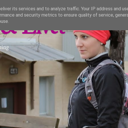
liver its services and to analyze traffic. Your IP address and us
rmance and security metrics to ensure quality of service, gene
& Livet
buse.
ning