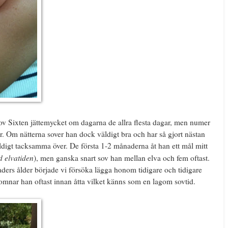
sov Sixten jättemycket om dagarna de allra flesta dagar, men numer
er. Om nätterna sover han dock väldigt bra och har så gjort nästan
väldigt tacksamma över. De första 1-2 månaderna åt han ett mål mitt
d elvatiden
), men ganska snart sov han mellan elva och fem oftast.
ers ålder började vi försöka lägga honom tidigare och tidigare
omnar han oftast innan åtta vilket känns som en lagom sovtid.