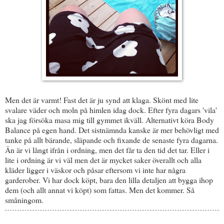
Men det är varmt! Fast det är ju synd att klaga. Skönt med lite
svalare väder och moln på himlen idag dock. Efter fyra dagars 'vila'
ska jag försöka masa mig till gymmet ikväll. Alternativt köra Body
Balance på egen hand. Det sistnämnda kanske är mer behövligt med
tanke på allt bärande, släpande och fixande de senaste fyra dagarna.
Än är vi långt ifrån i ordning, men det får ta den tid det tar. Eller i
lite i ordning är vi väl men det är mycket saker överallt och alla
kläder ligger i väskor och påsar eftersom vi inte har några
garderober. Vi har dock köpt, bara den lilla detaljen att bygga ihop
dem (och allt annat vi köpt) som fattas. Men det kommer. Så
småningom.