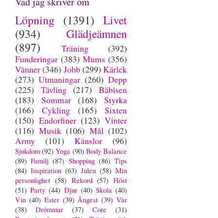
Vad jag skriver om
Löpning
(1391)
Livet
(934)
Glädjeämnen
(897)
Träning
(392)
Funderingar
(383)
Mums
(356)
Vänner
(346)
Jobb
(299)
Kärlek
(273)
Utmaningar
(260)
Depp
(225)
Tävling
(217)
Bäbisen
(183)
Sommar
(168)
Styrka
(166)
Cykling
(165)
Sixten
(150)
Endorfiner
(123)
Vinter
(116)
Musik
(106)
Mål
(102)
Army
(101)
Känslor
(96)
Sjukdom
(92)
Yoga
(90)
Body Balance
(89)
Familj
(87)
Shopping
(86)
Tips
(84)
Inspiration
(63)
Julen
(58)
Min
personlighet
(58)
Rekord
(57)
Höst
(51)
Party
(44)
Djur
(40)
Skola
(40)
Vin
(40)
Ester
(39)
Ångest
(39)
Vår
(38)
Drömmar
(37)
Core
(31)