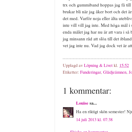
trx och gummiband hoppas jag få till m
brukar bli när jag åker bort och det är 
det med. Varför noja eller älta utebliv
inte vill vill jag inte. Med höga mål 
enda målet jag har nu är att vara i så
jag minsann råd att slöa till det iblan
vet jag inte nu. Vad jag dock vet är at
Upplagd av
Löpning & Livet
kl.
15:52
Etiketter:
Funderingar
,
Glädjeämnen
,
J
1 kommentar:
Louise
sa...
Ha en riktigt skön semester! Nju
14 juli 2013 kl. 07:38
Skicka en kommentar