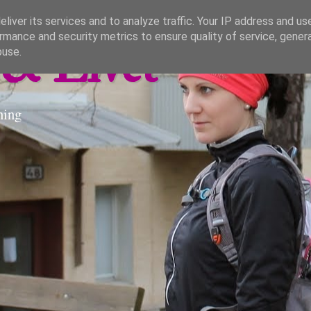
liver its services and to analyze traffic. Your IP address and us
rmance and security metrics to ensure quality of service, gene
& Livet
buse.
ning