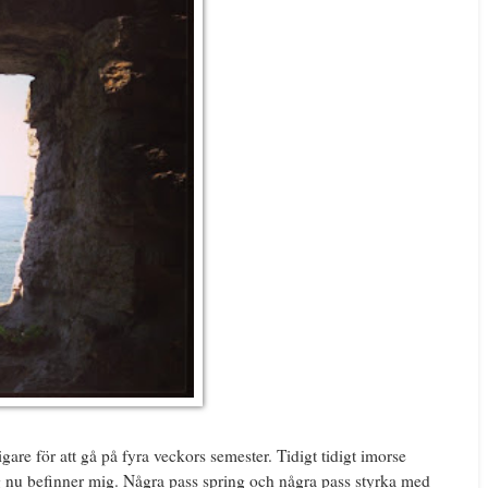
are för att gå på fyra veckors semester. Tidigt tidigt imorse
g nu befinner mig. Några pass spring och några pass styrka med