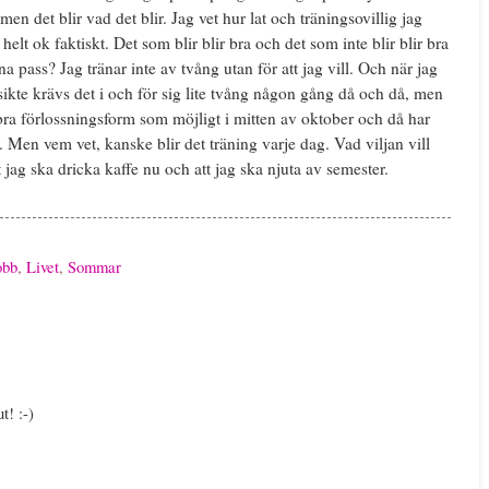
en det blir vad det blir. Jag vet hur lat och träningsovillig jag
helt ok faktiskt. Det som blir blir bra och det som inte blir blir bra
na pass? Jag tränar inte av tvång utan för att jag vill. Och när jag
i sikte krävs det i och för sig lite tvång någon gång då och då, men
 bra förlossningsform som möjligt i mitten av oktober och då har
d. Men vem vet, kanske blir det träning varje dag. Vad viljan vill
t jag ska dricka kaffe nu och att jag ska njuta av semester.
obb
,
Livet
,
Sommar
t! :-)