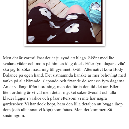
Men det är varmt! Fast det är ju synd att klaga. Skönt med lite
svalare väder och moln på himlen idag dock. Efter fyra dagars 'vila'
ska jag försöka masa mig till gymmet ikväll. Alternativt köra Body
Balance på egen hand. Det sistnämnda kanske är mer behövligt med
tanke på allt bärande, släpande och fixande de senaste fyra dagarna.
Än är vi långt ifrån i ordning, men det får ta den tid det tar. Eller i
lite i ordning är vi väl men det är mycket saker överallt och alla
kläder ligger i väskor och påsar eftersom vi inte har några
garderober. Vi har dock köpt, bara den lilla detaljen att bygga ihop
dem (och allt annat vi köpt) som fattas. Men det kommer. Så
småningom.