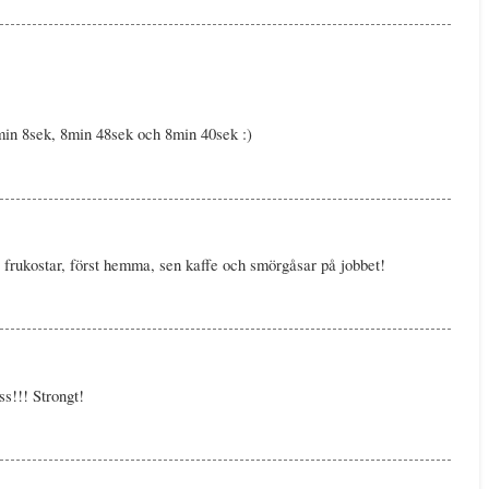
min 8sek, 8min 48sek och 8min 40sek :)
två frukostar, först hemma, sen kaffe och smörgåsar på jobbet!
s!!! Strongt!