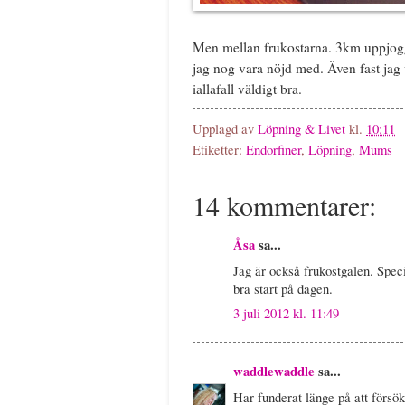
Men mellan frukostarna. 3km uppjogg
jag nog vara nöjd med. Även fast jag 
iallafall väldigt bra.
Upplagd av
Löpning & Livet
kl.
10:11
Etiketter:
Endorfiner
,
Löpning
,
Mums
14 kommentarer:
Åsa
sa...
Jag är också frukostgalen. Spec
bra start på dagen.
3 juli 2012 kl. 11:49
waddlewaddle
sa...
Har funderat länge på att försöka