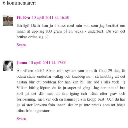
6 kommentarer:
Fit-Eva
10 april 2011 kl. 16:50
Härligt! Då är han ju i klass med min son som jag berättat om
innan åt upp sig 800 gram på en vecka - underbart! Du ser, det
brukar ordna sig ;-)
Svara
Jonna
10 april 2011 kl. 17:00
Åh vilken sötis! Alvar, min systers son som är född 29 dec, är
också sådär underbar valkig och knubbig nu... så knubbig att det
nästan blir ett problem för han kan bli lite röd i alla veck! :)
Vilken härlig löptur, du är ju super-på-gång! Jag har inte så bra
koll på det där med att dra igång och träna efter grav och
förlossning, men var och en känner ju sin kropp bäst! Och du har
ju så stor löpvana från innan, det är ju inte precis som att börja
träna från ingenstans.
Svara