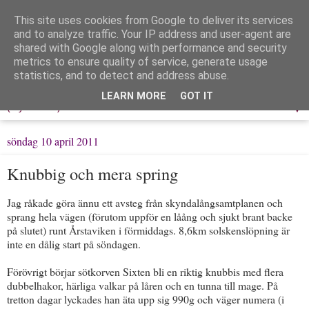
This site uses cookies from Google to deliver its services
Löpning & Livet
and to analyze traffic. Your IP address and user-agent are
shared with Google along with performance and security
metrics to ensure quality of service, generate usage
Mitt liv, mina tankar & min träning
statistics, and to detect and address abuse.
LEARN MORE
GOT IT
▼
söndag 10 april 2011
Knubbig och mera spring
Jag råkade göra ännu ett avsteg från skyndalångsamtplanen och
sprang hela vägen (förutom uppför en låång och sjukt brant backe
på slutet) runt Årstaviken i förmiddags. 8,6km solskenslöpning är
inte en dålig start på söndagen.
Förövrigt börjar sötkorven Sixten bli en riktig knubbis med flera
dubbelhakor, härliga valkar på låren och en tunna till mage. På
tretton dagar lyckades han äta upp sig 990g och väger numera (i