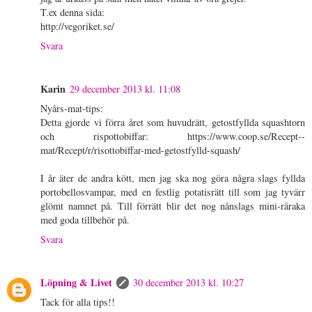
T.ex denna sida:
http://vegoriket.se/
Svara
Karin
29 december 2013 kl. 11:08
Nyårs-mat-tips:
Detta gjorde vi förra året som huvudrätt, getostfyllda squashtorn
och rispottobiffar: https://www.coop.se/Recept--
mat/Recept/r/risottobiffar-med-getostfylld-squash/
I år äter de andra kött, men jag ska nog göra några slags fyllda
portobellosvampar, med en festlig potatisrätt till som jag tyvärr
glömt namnet på. Till förrätt blir det nog nånslags mini-råraka
med goda tillbehör på.
Svara
Löpning & Livet
30 december 2013 kl. 10:27
Tack för alla tips!!