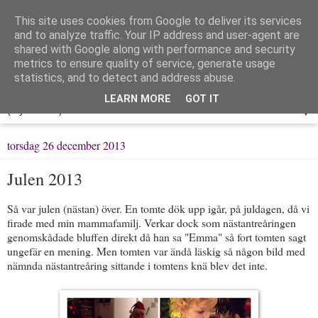
This site uses cookies from Google to deliver its services
Löpning & Livet
and to analyze traffic. Your IP address and user-agent are
shared with Google along with performance and security
metrics to ensure quality of service, generate usage
Mitt liv, mina tankar & min träning
statistics, and to detect and address abuse.
LEARN MORE
GOT IT
▼
torsdag 26 december 2013
Julen 2013
Så var julen (nästan) över. En tomte dök upp igår, på juldagen, då vi
firade med min mammafamilj. Verkar dock som nästantreåringen
genomskådade bluffen direkt då han sa "Emma" så fort tomten sagt
ungefär en mening. Men tomten var ändå läskig så någon bild med
nämnda nästantreåring sittande i tomtens knä blev det inte.