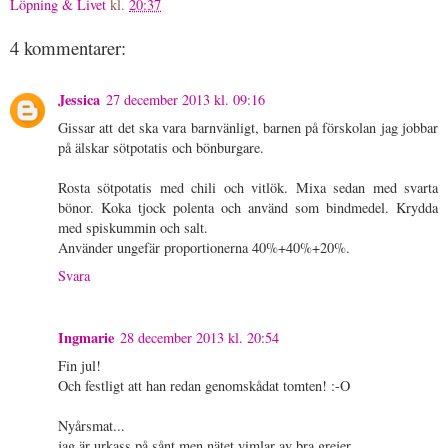
Löpning & Livet
kl.
20:37
4 kommentarer:
Jessica
27 december 2013 kl. 09:16
Gissar att det ska vara barnvänligt, barnen på förskolan jag jobbar
på älskar sötpotatis och bönburgare.
Rosta sötpotatis med chili och vitlök. Mixa sedan med svarta
bönor. Koka tjock polenta och använd som bindmedel. Krydda
med spiskummin och salt.
Använder ungefär proportionerna 40%+40%+20%.
Svara
Ingmarie
28 december 2013 kl. 20:54
Fin jul!
Och festligt att han redan genomskådat tomten! :-O
Nyårsmat...
jag är urkass på sånt men nätet vimlar av bra grejer.