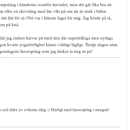
mpstång i händerna ovanför huvudet, men det går lika bra att
 eller en skivstång med lite vikt på om du är stark i bålen.
t lätt för så 10st var i lättaste laget för mig. Jag körde på tå,
dem på knä.
där jag endast harvar på med den där supertråkiga men nyttiga
 kvarts yoga/rörlighet känns väldigt lägligt. Tredje dagen utan
rgondagens lussespring som jag tänker ta mig ut på!
 och lider av sviterna idag :) Härligt med lussespring i morgon!