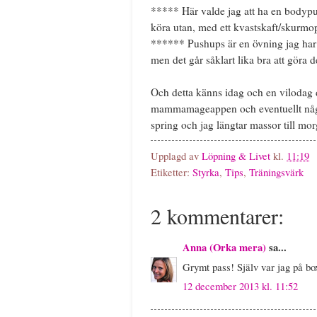
***** Här valde jag att ha en bodypu
köra utan, med ett kvastskaft/skurmopp
****** Pushups är en övning jag har rät
men det går såklart lika bra att göra 
Och detta känns idag och en vilodag 
mammamageappen och eventuellt någon
spring och jag längtar massor till mo
Upplagd av
Löpning & Livet
kl.
11:19
Etiketter:
Styrka
,
Tips
,
Träningsvärk
2 kommentarer:
Anna (Orka mera)
sa...
Grymt pass! Själv var jag på box
12 december 2013 kl. 11:52