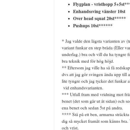
Flygplan - vristhopp 5+5st**
Enhandssving vänster 10st
Over head squat 20st*****
Pushups 10st******
* Jag valde den lägsta varianten av 
variant funkar en step bräda (Eller 
underlag.) bra och vill du ha tyngre fi
bra teknik med för hög höjd.
** Eftersom jag ville ha så få redskap
dvs att jag gör svingen ända upp till
lite tyngre och jag tycker det funkar
vid enhandsvarianten.
*** Utfall fram med vridning mot främr
benet (det som går ut åt sidan) och se
ena benet och sedan 5st på andra.
**** Stå på ett ben, armarna sträckta
dig så mycket framåt som känns bra. Vä
och vrist.