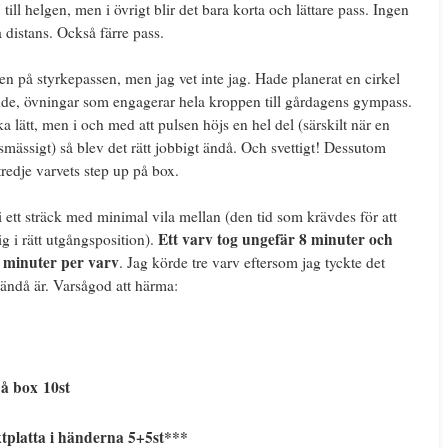
ill helgen, men i övrigt blir det bara korta och lättare pass. Ingen
 distans. Också färre pass.
även på styrkepassen, men jag vet inte jag. Hade planerat en cirkel
ande, övningar som engagerar hela kroppen till gårdagens gympass.
a lätt, men i och med att pulsen höjs en hel del (särskilt när en
onsmässigt) så blev det rätt jobbigt ändå. Och svettigt! Dessutom
tredje varvets step up på box.
 ett sträck med minimal vila mellan (den tid som krävdes för att
Ett varv tog ungefär 8 minuter och
ig i rätt utgångsposition).
0 minuter per varv
. Jag körde tre varv eftersom jag tyckte det
 ändå är. Varsågod att härma:
å box 10st
ktplatta i händerna 5+5st***