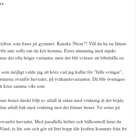
**
(trä)box som finns på gymmet. Kanske 50cm?? Vill du ha en lättare
varför inte soffa om du kör hemma. Extra utmaning med mjukt
nns det ofta högre varianter, men det blir svårare att bibehålla en
 som möjligt valde jag att köra vad jag kallar för "fulla svingar",
 armarna ovanför huvudet, på tvåhandsvarianten. Då blir övningen
 att köra samma vikt som
e benet direkt följt av utfall åt sidan med vridning åt det böjda
dan utfall bak med vridning mot det främre benet. 5st serier på
 ovanför huvudet. Med parallella höfter och bålkontroll lutar du
nd, ta lite sats och gör ett litet hopp där kraften kommer från fot