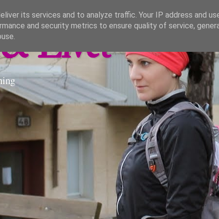
liver its services and to analyze traffic. Your IP address and us
rmance and security metrics to ensure quality of service, gene
& Livet
buse.
ning