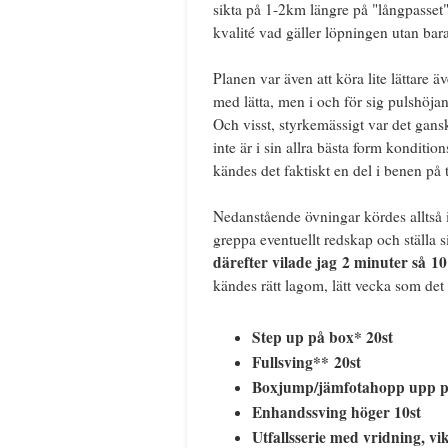
sikta på 1-2km längre på "långpasset" t
kvalité vad gäller löpningen utan bara
Planen var även att köra lite lättare 
med lätta, men i och för sig pulshöj
Och visst, styrkemässigt var det gansk
inte är i sin allra bästa form konditi
kändes det faktiskt en del i benen på 
Nedanstående övningar kördes alltså i
greppa eventuellt redskap och ställa s
därefter vilade jag 2 minuter så 1
kändes rätt lagom, lätt vecka som det
Step up på box* 20st
Fullsving** 20st
Boxjump/jämfotahopp upp p
Enhandssving höger 10st
Utfallsserie med vridning, vi