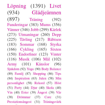
Löpning
(1391)
Livet
(934)
Glädjeämnen
(897)
Träning
(392)
Funderingar
(383)
Mums
(356)
Vänner
(346)
Jobb
(299)
Kärlek
(273)
Utmaningar
(260)
Depp
(225)
Tävling
(217)
Bäbisen
(183)
Sommar
(168)
Styrka
(166)
Cykling
(165)
Sixten
(150)
Endorfiner
(123)
Vinter
(116)
Musik
(106)
Mål
(102)
Army
(101)
Känslor
(96)
Sjukdom
(92)
Yoga
(90)
Body Balance
(89)
Familj
(87)
Shopping
(86)
Tips
(84)
Inspiration
(63)
Julen
(58)
Min
personlighet
(58)
Rekord
(57)
Höst
(51)
Party
(44)
Djur
(40)
Skola
(40)
Vin
(40)
Ester
(39)
Ångest
(39)
Vår
(38)
Drömmar
(37)
Core
(31)
Prestationsångest
(31)
Träningsvärk