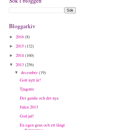
Sök i bloggen
Bloggarkiv
2016
(8)
►
2015
(132)
►
2014
(160)
►
2013
(256)
▼
december
(19)
▼
Gott nytt år!
Tjugotre
Det gamla och det nya
Julen 2013
God jul!
En egen gran och ett långt
distanspass