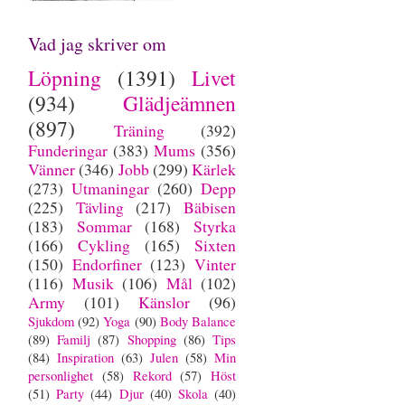
Vad jag skriver om
Löpning
(1391)
Livet
(934)
Glädjeämnen
(897)
Träning
(392)
Funderingar
(383)
Mums
(356)
Vänner
(346)
Jobb
(299)
Kärlek
(273)
Utmaningar
(260)
Depp
(225)
Tävling
(217)
Bäbisen
(183)
Sommar
(168)
Styrka
(166)
Cykling
(165)
Sixten
(150)
Endorfiner
(123)
Vinter
(116)
Musik
(106)
Mål
(102)
Army
(101)
Känslor
(96)
Sjukdom
(92)
Yoga
(90)
Body Balance
(89)
Familj
(87)
Shopping
(86)
Tips
(84)
Inspiration
(63)
Julen
(58)
Min
personlighet
(58)
Rekord
(57)
Höst
(51)
Party
(44)
Djur
(40)
Skola
(40)