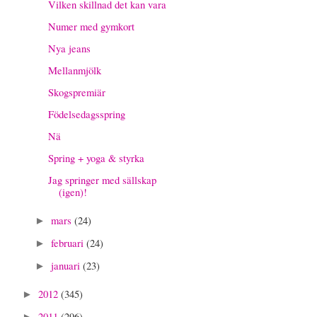
Vilken skillnad det kan vara
Numer med gymkort
Nya jeans
Mellanmjölk
Skogspremiär
Födelsedagsspring
Nä
Spring + yoga & styrka
Jag springer med sällskap
(igen)!
mars
(24)
►
februari
(24)
►
januari
(23)
►
2012
(345)
►
2011
(296)