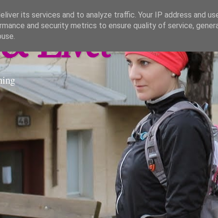
liver its services and to analyze traffic. Your IP address and us
rmance and security metrics to ensure quality of service, gene
& Livet
buse.
ning