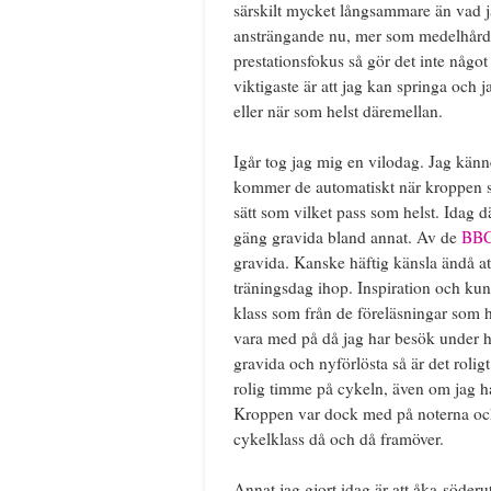
särskilt mycket långsammare än vad ja
ansträngande nu, mer som medelhård 
prestationsfokus så gör det inte något 
viktigaste är att jag kan springa och 
eller när som helst däremellan.
Igår tog jag mig en vilodag. Jag känne
kommer de automatiskt när kroppen säg
sätt som vilket pass som helst. Idag d
gäng gravida bland annat. Av de
BBC
gravida. Kanske häftig känsla ändå a
träningsdag ihop. Inspiration och kun
klass som från de föreläsningar som h
vara med på då jag har besök under he
gravida och nyförlösta så är det roli
rolig timme på cykeln, även om jag ha
Kroppen var dock med på noterna och
cykelklass då och då framöver.
Annat jag gjort idag är att åka söder