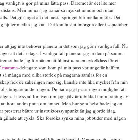
g vanligtvis gör på mina lätta pass. Däremot är det lite mer
distans. Men nu när jag tränar så mycket mindre och utan
alls. Det gör inget att det mesta springet blir mellanmjölk. Det
jag njuter medan jag kan. Det kan ta slut imorgon eller i september
r att jag inte behöver planera in det som jag gör i vanliga fall. Nu
er att det är dags. I vanliga fall planerar jag in dem på samma
äremot hade jag förmånen att få instruera en cykelklass för ett
 mamma
-deltagare som kom på mitt pass var ungefär hälften
tt så många med olika storlek på magarna samlas för en
skap fick de säkerligen med sig, kanske inte lika mycket från min
ölls tidigare under dagen. De hade jag tyvärr ingen möjlighet att
lgen. Lite synd för även om jag själv är utbildad inom träning av
gt att höra andra prata om ämnet. Men hur som helst hade jag en
r presterat bättre ur instruktörssynpunkt än jag gjorde idag.
 gillade att cykla. Ska försöka synka mina jobbtider med någon
ut och tjuvkika lite på vår blivande bostad. Mamma och systrar