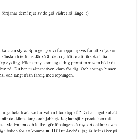
 förtjänar dem! njut av de grå vädret så länge. :)
ta känslan styra. Springer gör vi förhoppningsvis för att vi tycker
 känslan inte finns där så är det nog bättre att försöka hitta
 Typ cykling. Eller army, som jag aldrig provat men som både du
en på. Du har ju alternativen klara för dig. Och springa hinner
al och långt ifrån färdig med löpningen.
inga hela livet, vad är väl en liten dipp då? Det är inget kul att
 när det känns tungt och jobbigt. Jag har själv precis kommit
våras. Motivation och lätthet gör löpningen så mycket enklare även
g i baken för att komma ut. Håll ut Andréa, jag är helt säker på