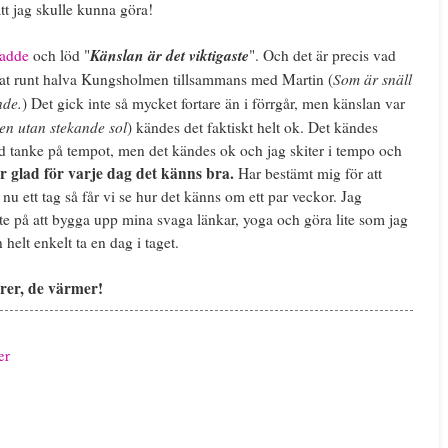
att jag skulle kunna göra!
Känslan är det viktigaste
adde
och löd "
". Och det är precis vad
Som är snäll
ufsat runt halva Kungsholmen tillsammans med Martin (
nde.
) Det gick inte så mycket fortare än i förrgår, men känslan var
en utan stekande sol
) kändes det faktiskt helt ok. Det kändes
ed tanke på tempot, men det kändes ok och jag skiter i tempo och
är glad för varje dag det känns bra.
Har bestämt mig för att
nu ett tag så får vi se hur det känns om ett par veckor. Jag
ite på att bygga upp mina svaga länkar, yoga och göra lite som jag
helt enkelt ta en dag i taget.
rer, de värmer!
er