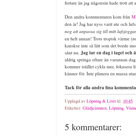
fortare än jag någonsin hade trott att 
Den andra kommentaren kom från
M
den är! Jag har nyss varit ute och l
nog att anpassa sig till mitt lufsjogga
m
en helt annan! Trots tropisk värme (
kanskse inte så lätt som det borde m
Jag tar en dag i taget och 
sånt nu.
aldrig springa oftare än varannan dag 
kommer istället cykla mer, fokusera l
känner för. Inte planera en massa utan 
Tack för alla andra fina kommenta
Upplagd av
Löpning & Livet
kl.
10:45
Etiketter:
Glädjeämnen
,
Löpning
,
Vänn
5 kommentarer: