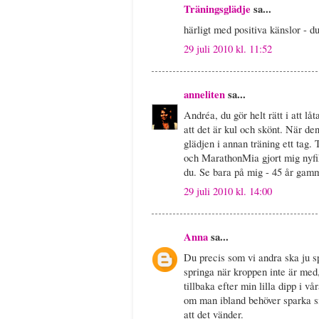
Träningsglädje
sa...
härligt med positiva känslor - du
29 juli 2010 kl. 11:52
anneliten
sa...
Andréa, du gör helt rätt i att lå
att det är kul och skönt. När den
glädjen i annan träning ett tag.
och MarathonMia gjort mig nyfik
du. Se bara på mig - 45 år gamm
29 juli 2010 kl. 14:00
Anna
sa...
Du precis som vi andra ska ju spr
springa när kroppen inte är med,
tillbaka efter min lilla dipp i 
om man ibland behöver sparka si
att det vänder.