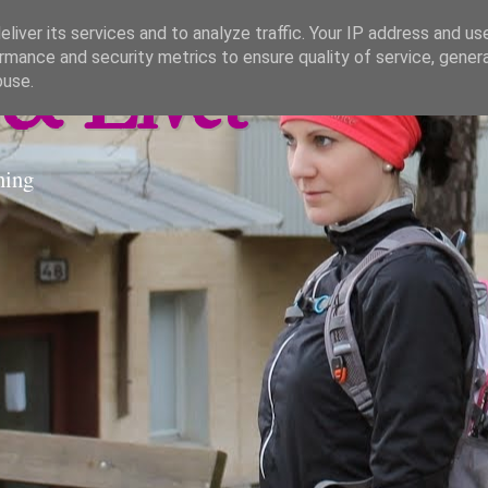
liver its services and to analyze traffic. Your IP address and us
rmance and security metrics to ensure quality of service, gene
& Livet
buse.
ning