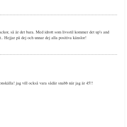
ckor, så är det bara. Med idrott som livsstil kommer det up's and
.. Hejjar på dej och unnar dej alla positiva känslor!
ionskälla! jag vill också vara sådär snabb när jag är 45!!