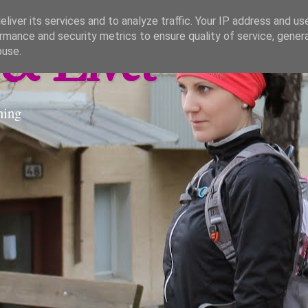
liver its services and to analyze traffic. Your IP address and us
rmance and security metrics to ensure quality of service, gene
& Livet
buse.
ning