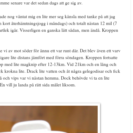
timme senare var det sedan dags att ge sig av.
ade nog väntat mig en lite mer seg känsla med tanke på att jag
n kort återhämtningsjogg i måndags) och totalt nästan 12 mil (7
rtlek igår. Visserligen en ganska lätt sådan, men ändå. Kroppen
te vi av mot söder för ännu ett var runt där. Det blev även ett varv
ligare lite distans jämfört med förra söndagen. Kroppen fortsatte
 dipp med lite magknip efter 12-13km. Vid 21km och en lång och
k krokna lite. Drack lite vatten och åt några gelegodisar och fick
på och vips var vi nästan hemma. Dock behövde vi ta en lite
n vill ju landa på rätt sida målet liksom.