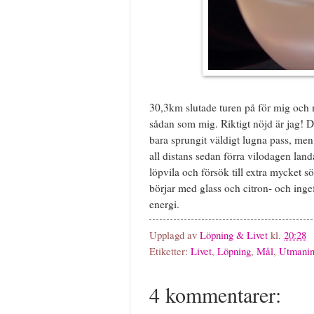
30,3km slutade turen på för mig och m
sådan som mig. Riktigt nöjd är jag! D
bara sprungit väldigt lugna pass, men 
all distans sedan förra vilodagen land
löpvila och försök till extra mycket 
börjar med glass och citron- och ingef
energi.
Upplagd av
Löpning & Livet
kl.
20:28
Etiketter:
Livet
,
Löpning
,
Mål
,
Utmanin
4 kommentarer: