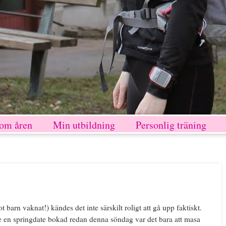
nom åren
Min utbildning
Personlig träning
barn vaknat!) kändes det inte särskilt roligt att gå upp faktiskt.
e en springdate bokad redan denna söndag var det bara att masa