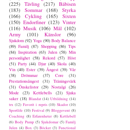
(225)
Tävling
(217)
Bäbisen
(183)
Sommar
(168)
Styrka
(166)
Cykling
(165)
Sixten
(150)
Endorfiner
(123)
Vinter
(116)
Musik
(106)
Mål
(102)
Army
(101)
Känslor
(96)
Sjukdom
(92)
Yoga
(90)
Body Balance
(89)
Familj
(87)
Shopping
(86)
Tips
(84)
Inspiration
(63)
Julen
(58)
Min
personlighet
(58)
Rekord
(57)
Höst
(51)
Party
(44)
Djur
(40)
Skola
(40)
Vin
(40)
Ester
(39)
Ångest
(39)
Vår
(38)
Drömmar
(37)
Core
(31)
Prestationsångest
(31)
Träningsvärk
(31)
Önskelistor
(29)
Nostalgi
(26)
Mode
(23)
Kettlebells
(21)
Sjuka
saker
(18)
Blandat
(14)
Utbildning
(14)
trx
(12)
Favorit i repris
(10)
Skador
(10)
Sportlife
(10)
Festival
(9)
Bloggevent
(8)
Coaching
(8)
Erfarenheter
(8)
Kettlebell
(6)
Body Pump
(5)
Sjukdomar
(5)
Familj
Julen
(4)
Box
(3)
Böcker
(3)
Functional