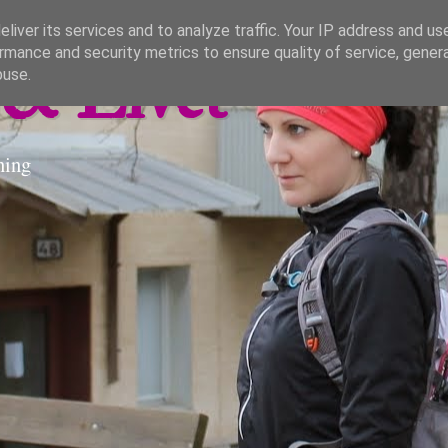
liver its services and to analyze traffic. Your IP address and us
rmance and security metrics to ensure quality of service, gene
& Livet
buse.
ning