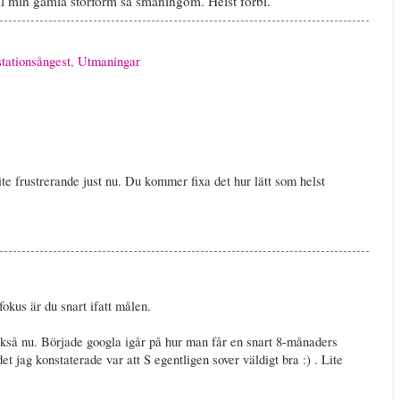
 till min gamla storform så småningom. Helst förbi.
stationsångest
,
Utmaningar
te frustrerande just nu. Du kommer fixa det hur lätt som helst
fokus är du snart ifatt målen.
också nu. Började googla igår på hur man får en snart 8-månaders
et jag konstaterade var att S egentligen sover väldigt bra :) . Lite