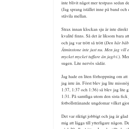
inte blivit något mer testpass sedan des
(Jag sprang istället inne på band och
ståvila mellan.
Strax innan klockan sju är inte direkt 
kvalité finns. Så det är liksom bara a
Den här bäbi
och jag var trött så trött (
Åtminstone inte just nu. Men jag vill 
mycket mycket tuffare än jag/vi
.). Me
sugen. Lite nervös sådär.
Jag hade en liten förhoppning om att 
jag inte än. Först blev jag lite missn
1:37, 1:37 och 1:36) så blev jag lite
1:31. På samtliga utom den sista fick j
fotbollstränande ungdomar vilket gjord
Det var riktigt jobbigt och jag är gla
mig att lägga till ytterligare någon. 