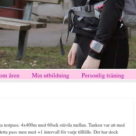
nom åren
Min utbildning
Personlig träning
sta testpass. 4x400m med 60sek ståvila mellan. Tanken var att med
ta pass men med +1 intervall för varje tillfälle. Det har dock