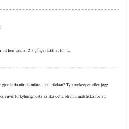
!
ör att hon vaknar 2-3 gånger istället för 1...
r gjorde du när du mätte upp sträckan? Typ runkeeper eller jogg
ors envis förkylning/hosta så ska detta bli min mätsticka för att