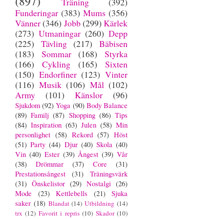
(897)
Träning
(392)
Funderingar
(383)
Mums
(356)
Vänner
(346)
Jobb
(299)
Kärlek
(273)
Utmaningar
(260)
Depp
(225)
Tävling
(217)
Bäbisen
(183)
Sommar
(168)
Styrka
(166)
Cykling
(165)
Sixten
(150)
Endorfiner
(123)
Vinter
(116)
Musik
(106)
Mål
(102)
Army
(101)
Känslor
(96)
Sjukdom
(92)
Yoga
(90)
Body Balance
(89)
Familj
(87)
Shopping
(86)
Tips
(84)
Inspiration
(63)
Julen
(58)
Min
personlighet
(58)
Rekord
(57)
Höst
(51)
Party
(44)
Djur
(40)
Skola
(40)
Vin
(40)
Ester
(39)
Ångest
(39)
Vår
(38)
Drömmar
(37)
Core
(31)
Prestationsångest
(31)
Träningsvärk
(31)
Önskelistor
(29)
Nostalgi
(26)
Mode
(23)
Kettlebells
(21)
Sjuka
saker
(18)
Blandat
(14)
Utbildning
(14)
trx
(12)
Favorit i repris
(10)
Skador
(10)