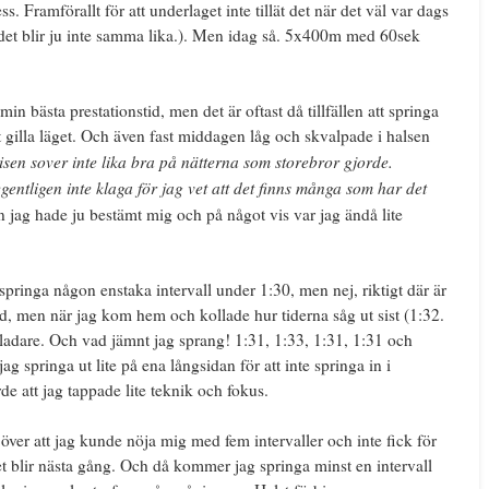
s. Framförallt för att underlaget inte tillät det när det väl var dags
 det blir ju inte samma lika.). Men idag så. 5x400m med 60sek
min bästa prestationstid, men det är oftast då tillfällen att springa
tt gilla läget. Och även fast middagen låg och skvalpade i halsen
sen sover inte lika bra på nätterna som storebror gjorde.
egentligen inte klaga för jag vet att det finns många som har det
n jag hade ju bestämt mig och på något vis var jag ändå lite
springa någon enstaka intervall under 1:30, men nej, riktigt där är
öjd, men när jag kom hem och kollade hur tiderna såg ut sist (1:32.
 gladare. Och vad jämnt jag sprang! 1:31, 1:33, 1:31, 1:31 och
ag springa ut lite på ena långsidan för att inte springa in i
e att jag tappade lite teknik och fokus.
d över att jag kunde nöja mig med fem intervaller och inte fick för
Det blir nästa gång. Och då kommer jag springa minst en intervall