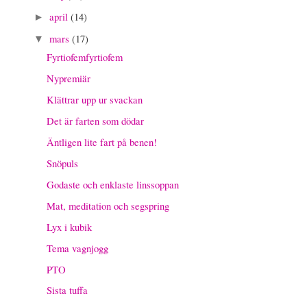
april
(14)
►
mars
(17)
▼
Fyrtiofemfyrtiofem
Nypremiär
Klättrar upp ur svackan
Det är farten som dödar
Äntligen lite fart på benen!
Snöpuls
Godaste och enklaste linssoppan
Mat, meditation och segspring
Lyx i kubik
Tema vagnjogg
PTO
Sista tuffa