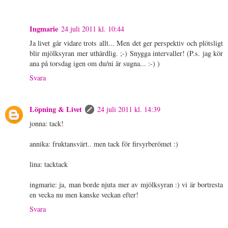
Ingmarie
24 juli 2011 kl. 10:44
Ja livet går vidare trots allt... Men det ger perspektiv och plötsligt
blir mjölksyran mer uthärdlig. ;-) Snygga intervaller! (P.s. jag kör
ana på torsdag igen om du/ni är sugna... :-) )
Svara
Löpning & Livet
24 juli 2011 kl. 14:39
jonna: tack!
annika: fruktansvärt.. men tack för firsyrberömet :)
lina: tacktack
ingmarie: ja, man borde njuta mer av mjölksyran :) vi är bortresta
en vecka nu men kanske veckan efter!
Svara