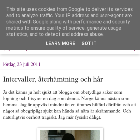
This site uses cookies from Google to deliver its services
Löpning & Livet
and to analyze traffic. Your IP address and user-agent are
shared with Google along with performance and security
metrics to ensure quality of service, generate usage
Mitt liv, mina tankar & min träning
statistics, and to detect and address abuse.
LEARN MORE
GOT IT
▼
lördag 23 juli 2011
Intervaller, återhämtning och hår
Ja det känns ju helt sjukt att blogga om obetydliga saker som
löpning och frisyrer en dag som denna. Norge känns nästan som
hemma. Jag är uppväxt mindre än en timmes bilfärd därifrån och att
något så obegripligt sjukt kan hända så nära är skrämmande. Och
naturligtvis oerhört tragiskt. Jag mår fysiskt dåligt.