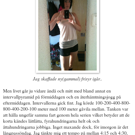
Jag skaffade ny(gammal) frisyr igår..
Men livet går ju vidare ändå och mitt med bland annat en
intervallpyramid på förmiddagen och en återhämtningsjogg på
eftermiddagen. Intervallerna gick fint. Jag körde 100-200-400-800-
800-400-200-100 meter med 100 meter gåvila mellan. Tanken var
att hålla ungefär samma fart genom hela serien vilket betyder att de
korta kändes lättlätta, fyrahundringarna helt ok och
åttahundringarna jobbiga. Inget maxande dock, för imorgon är det
långpassöndag. Jag tänkte mig ett tempo på mellan 4:15 och 4:30,