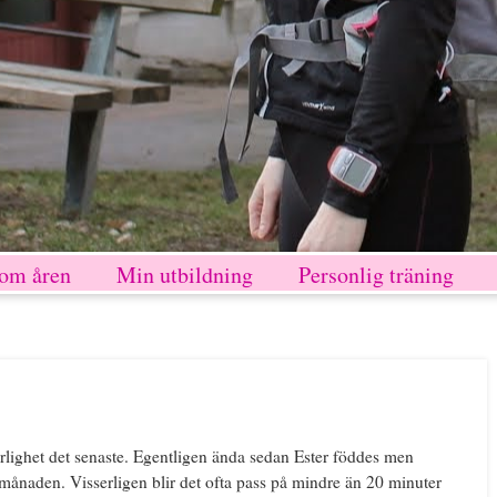
nom åren
Min utbildning
Personlig träning
 rörlighet det senaste. Egentligen ända sedan Ester föddes men
månaden. Visserligen blir det ofta pass på mindre än 20 minuter