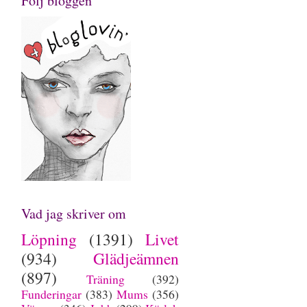
Följ bloggen
Vad jag skriver om
Löpning
(1391)
Livet
(934)
Glädjeämnen
(897)
Träning
(392)
Funderingar
(383)
Mums
(356)