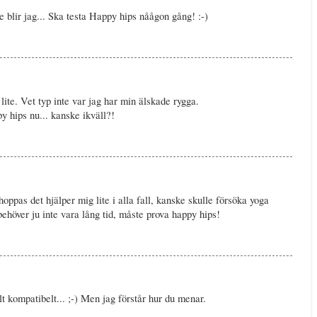
re blir jag... Ska testa Happy hips nåågon gång! :-)
ite. Vet typ inte var jag har min älskade rygga.
y hips nu... kanske ikväll?!
oppas det hjälper mig lite i alla fall, kanske skulle försöka yoga
 behöver ju inte vara lång tid, måste prova happy hips!
t kompatibelt... ;-) Men jag förstår hur du menar.