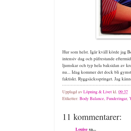
Hur som helst. Igår kväll körde jag 
intensiv dag och påfrestande eftermid
ljumskar och typ hela baksidan av krop
nu... Idag kommer det dock bli gymst
faktiskt. Ryggsäcksspringet. Jag känne
Upplagd av
Löpning & Livet
kl.
09:37
Etiketter:
Body Balance
,
Funderingar
,
11 kommentarer:
Louise
sa...