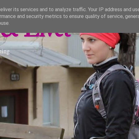
liver its services and to analyze traffic. Your IP address and us
rmance and security metrics to ensure quality of service, gene
& Livet
buse.
ning