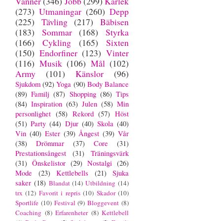
Vänner
(346)
Jobb
(299)
Kärlek
(273)
Utmaningar
(260)
Depp
(225)
Tävling
(217)
Bäbisen
(183)
Sommar
(168)
Styrka
(166)
Cykling
(165)
Sixten
(150)
Endorfiner
(123)
Vinter
(116)
Musik
(106)
Mål
(102)
Army
(101)
Känslor
(96)
Sjukdom
(92)
Yoga
(90)
Body Balance
(89)
Familj
(87)
Shopping
(86)
Tips
(84)
Inspiration
(63)
Julen
(58)
Min
personlighet
(58)
Rekord
(57)
Höst
(51)
Party
(44)
Djur
(40)
Skola
(40)
Vin
(40)
Ester
(39)
Ångest
(39)
Vår
(38)
Drömmar
(37)
Core
(31)
Prestationsångest
(31)
Träningsvärk
(31)
Önskelistor
(29)
Nostalgi
(26)
Mode
(23)
Kettlebells
(21)
Sjuka
saker
(18)
Blandat
(14)
Utbildning
(14)
trx
(12)
Favorit i repris
(10)
Skador
(10)
Sportlife
(10)
Festival
(9)
Bloggevent
(8)
Coaching
(8)
Erfarenheter
(8)
Kettlebell