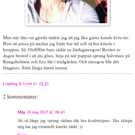
Men när åtta var gjorda tänkte jag att jag lika gärna kunde köra tio.
Bäst att passa på medan jag både har tid och så bra känsla i
kroppen. Så 10x800m bara sådär en lördagmorgon! Resten av
dagen bestod i att äta glass, heja på när pappan sprang halvmara på
Kungsholmen och fixa lite i trädgården. Och imorgon blir det
långpass. Sista långa innan maran.
Löpning & Livet
kl.
19:43
2 kommentarer:
Mia
10 maj 2015 kl. 06:43
Åh så länge jag sprang sådana där bra kvalitetspass. Ska skärpa
mig har jag eventuellt kanske tänkt :))
Svara