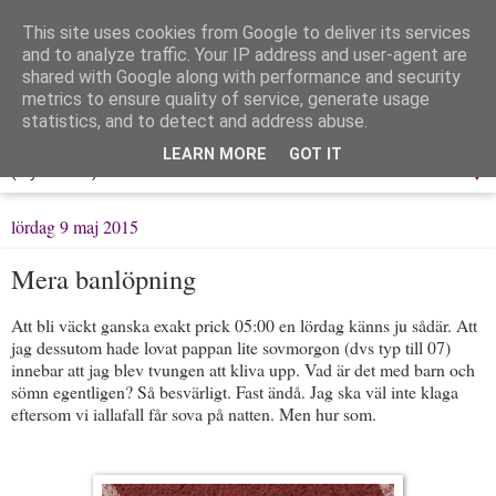
This site uses cookies from Google to deliver its services
Löpning & Livet
and to analyze traffic. Your IP address and user-agent are
shared with Google along with performance and security
metrics to ensure quality of service, generate usage
Mitt liv, mina tankar & min träning
statistics, and to detect and address abuse.
LEARN MORE
GOT IT
▼
lördag 9 maj 2015
Mera banlöpning
Att bli väckt ganska exakt prick 05:00 en lördag känns ju sådär. Att
jag dessutom hade lovat pappan lite sovmorgon (dvs typ till 07)
innebar att jag blev tvungen att kliva upp. Vad är det med barn och
sömn egentligen? Så besvärligt. Fast ändå. Jag ska väl inte klaga
eftersom vi iallafall får sova på natten. Men hur som.