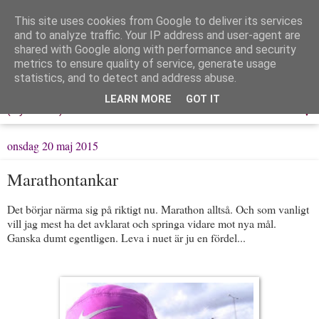
This site uses cookies from Google to deliver its services
Löpning & Livet
and to analyze traffic. Your IP address and user-agent are
shared with Google along with performance and security
metrics to ensure quality of service, generate usage
Mitt liv, mina tankar & min träning
statistics, and to detect and address abuse.
LEARN MORE
GOT IT
▼
onsdag 20 maj 2015
Marathontankar
Det börjar närma sig på riktigt nu. Marathon alltså. Och som vanligt
vill jag mest ha det avklarat och springa vidare mot nya mål.
Ganska dumt egentligen. Leva i nuet är ju en fördel...