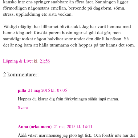
kanske inte ens springer snabbare än förra året. Sanningen ligger
förmodligen någonstans emellan, beroende på dagsform, sömn,
stress, uppladdning etc sista veckan.
Väldigt olägligt har lillbarnet blivit sjukt. Jag har varit hemma med
henne idag och försökt parera hostningar så gått det går, men
samtidigt torkat någon halvliter snor under den där lilla näsan. Så
det är nog bara att hålla tummarna och hoppas på tur känns det som.
Löpning & Livet
kl.
21:56
2 kommentarer:
pilla
21 maj 2015 kl. 07:05
Hoppas du klarar dig från förkylningen såhär inpå maran.
Svara
Anna (orka mera)
21 maj 2015 kl. 14:11
Åååå vilket marathonsug jag plötsligt fick. Och förstår inte hur det