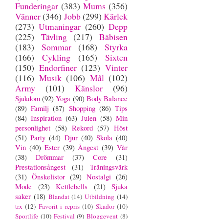
Funderingar
(383)
Mums
(356)
Vänner
(346)
Jobb
(299)
Kärlek
(273)
Utmaningar
(260)
Depp
(225)
Tävling
(217)
Bäbisen
(183)
Sommar
(168)
Styrka
(166)
Cykling
(165)
Sixten
(150)
Endorfiner
(123)
Vinter
(116)
Musik
(106)
Mål
(102)
Army
(101)
Känslor
(96)
Sjukdom
(92)
Yoga
(90)
Body Balance
(89)
Familj
(87)
Shopping
(86)
Tips
(84)
Inspiration
(63)
Julen
(58)
Min
personlighet
(58)
Rekord
(57)
Höst
(51)
Party
(44)
Djur
(40)
Skola
(40)
Vin
(40)
Ester
(39)
Ångest
(39)
Vår
(38)
Drömmar
(37)
Core
(31)
Prestationsångest
(31)
Träningsvärk
(31)
Önskelistor
(29)
Nostalgi
(26)
Mode
(23)
Kettlebells
(21)
Sjuka
saker
(18)
Blandat
(14)
Utbildning
(14)
trx
(12)
Favorit i repris
(10)
Skador
(10)
Sportlife
(10)
Festival
(9)
Bloggevent
(8)