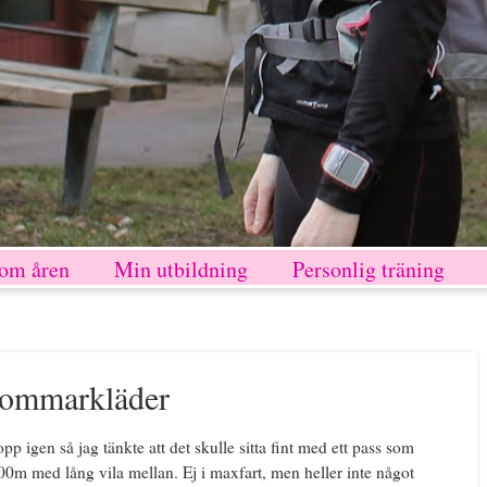
nom åren
Min utbildning
Personlig träning
 sommarkläder
pp igen så jag tänkte att det skulle sitta fint med ett pass som
400m med lång vila mellan. Ej i maxfart, men heller inte något