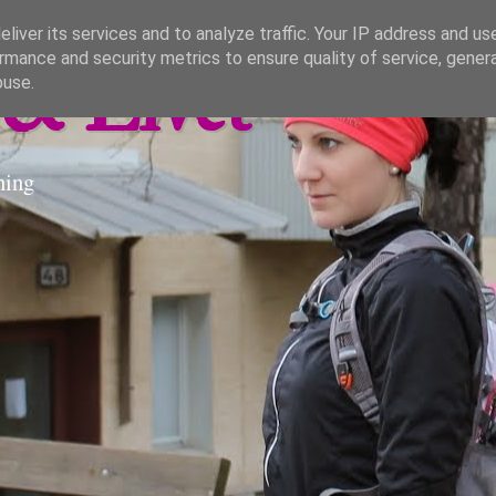
liver its services and to analyze traffic. Your IP address and us
rmance and security metrics to ensure quality of service, gene
& Livet
buse.
ning