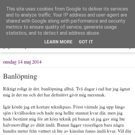
This site uses cookies from Google to deliver its services
Löpning & Livet
and to analyze traffic. Your IP address and user-agent are
shared with Google along with performance and security
metrics to ensure quality of service, generate usage
Mitt liv, mina tankar & min träning
statistics, and to detect and address abuse.
LEARN MORE
GOT IT
▼
onsdag 14 maj 2014
Banlöpning
Riktigt roligt är det. banlöpning alltså. Två dagar i rad har jag ägnat
mig åt det nu och det har definitivt givit mig mersmak.
Igår körde jag ett kortare teknikpass. Först värmde jag upp längs
sjön i kvällssolen och hade nog hellre stannat kvar där. men jag
hade bestämt mig för att köra teknik på banan så jag gav mig lite
halvmotvilligt av ditåt ändå. Banan ligger visserligen bara några
hundra meter från vattnet så lite av känslan fanns ändå kvar. Väl där