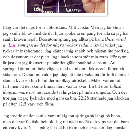
Idag var det dags för snabbdistans. Mitt värsta. Men jag tänkte att
jag skulle bli av med de där hjärnspökena en gång för alla så jag har
sänkt kraven rejält. Dessutom sprang jag alltså på bana (
Inspirerad
av
Lisa
som gjorde det för några veckor sedan
.) ikväll vilket jag
tycker är inspirerande. Jag känner mig snabb och nästan lite proffsig
och dessutom är det platt. Inga backar som stör min rytm. För rytm
är just det jag fokuserar på när det gäller snabbdistans nu. Att
springa i jämn fart hela vägen, med tekniken i fokus och farten vid
sidan om. Dessutom valde jag idag att inte trycka på för fullt utan att
stanna kvar en bra bit under mjölksyratröskeln. Målet var en tuff
fart men att det skulle finnas flera växlar kvar. En bit över (
alltså
långsammare än
) nuvarande tävlingsfart på milen ungefär. Och det
tror jag att jag lyckades med ganska bra. 22:28 stannade jag klockan
på efter 12,5 varv och 5km.
Jag trodde att det skulle vara tråkigt att springa så långt på bana,
men det var faktiskt helt ok. Jag räknade nedåt och vips var det bara
ett varv kvar. Nästa gång får det bli 6km och en vacker dag kanske