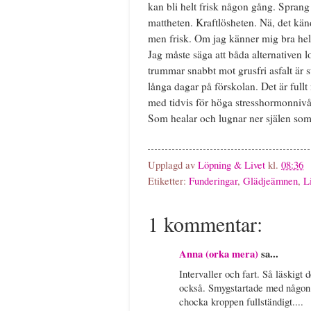
kan bli helt frisk någon gång. Sprang
mattheten. Kraftlösheten. Nä, det kän
men frisk. Om jag känner mig bra hela 
Jag måste säga att båda alternativen lo
trummar snabbt mot grusfri asfalt är st
långa dagar på förskolan. Det är fullt
med tidvis för höga stresshormonnivå
Som healar och lugnar ner själen som in
Upplagd av
Löpning & Livet
kl.
08:36
Etiketter:
Funderingar
,
Glädjeämnen
,
L
1 kommentar:
Anna (orka mera)
sa...
Intervaller och fart. Så läskigt 
också. Smygstartade med någon fo
chocka kroppen fullständigt....