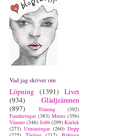
Vad jag skriver om
Löpning
(1391)
Livet
(934)
Glädjeämnen
(897)
Träning
(392)
Funderingar
(383)
Mums
(356)
Vänner
(346)
Jobb
(299)
Kärlek
(273)
Utmaningar
(260)
Depp
(225)
Tävling
(217)
Bäbisen