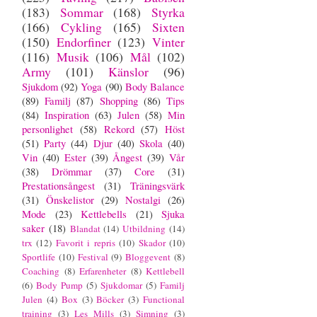
(183)
Sommar
(168)
Styrka
(166)
Cykling
(165)
Sixten
(150)
Endorfiner
(123)
Vinter
(116)
Musik
(106)
Mål
(102)
Army
(101)
Känslor
(96)
Sjukdom
(92)
Yoga
(90)
Body Balance
(89)
Familj
(87)
Shopping
(86)
Tips
(84)
Inspiration
(63)
Julen
(58)
Min
personlighet
(58)
Rekord
(57)
Höst
(51)
Party
(44)
Djur
(40)
Skola
(40)
Vin
(40)
Ester
(39)
Ångest
(39)
Vår
(38)
Drömmar
(37)
Core
(31)
Prestationsångest
(31)
Träningsvärk
(31)
Önskelistor
(29)
Nostalgi
(26)
Mode
(23)
Kettlebells
(21)
Sjuka
saker
(18)
Blandat
(14)
Utbildning
(14)
trx
(12)
Favorit i repris
(10)
Skador
(10)
Sportlife
(10)
Festival
(9)
Bloggevent
(8)
Coaching
(8)
Erfarenheter
(8)
Kettlebell
(6)
Body Pump
(5)
Sjukdomar
(5)
Familj
Julen
(4)
Box
(3)
Böcker
(3)
Functional
training
(3)
Les Mills
(3)
Simning
(3)