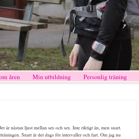
nom åren
Min utbildning
Personlig träning
t är nästan ljust mellan sex och sex. Inte riktigt än, men snart.
räningen. Snart är det dags för intervaller och fart. Om jag nu