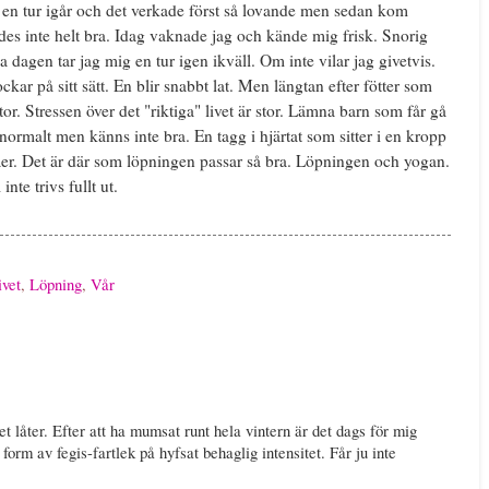
 en tur igår och det verkade först så lovande men sedan kom
des inte helt bra. Idag vaknade jag och kände mig frisk. Snorig
dagen tar jag mig en tur igen ikväll. Om inte vilar jag givetvis.
ckar på sitt sätt. En blir snabbt lat. Men längtan efter fötter som
or. Stressen över det "riktiga" livet är stor. Lämna barn som får gå
 normalt men känns inte bra. En tagg i hjärtat som sitter i en kropp
er. Det är där som löpningen passar så bra. Löpningen och yogan.
te trivs fullt ut.
ivet
,
Löpning
,
Vår
det låter. Efter att ha mumsat runt hela vintern är det dags för mig
rm av fegis-fartlek på hyfsat behaglig intensitet. Får ju inte