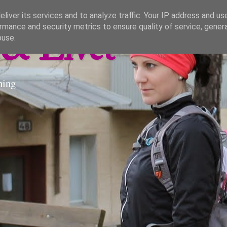
liver its services and to analyze traffic. Your IP address and us
rmance and security metrics to ensure quality of service, gene
& Livet
buse.
ning