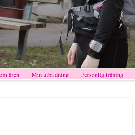
nom åren
Min utbildning
Personlig träning