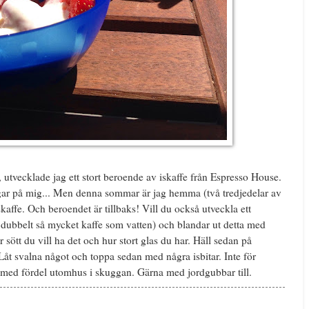
 utvecklade jag ett stort beroende av iskaffe från Espresso House.
gar på mig... Men denna sommar är jag hemma (två tredjedelar av
skaffe. Och beroendet är tillbaks! Vill du också utveckla ett
 dubbelt så mycket kaffe som vatten) och blandar ut detta med
sött du vill ha det och hur stort glas du har. Häll sedan på
Låt svalna något och toppa sedan med några isbitar. Inte för
s med fördel utomhus i skuggan. Gärna med jordgubbar till.