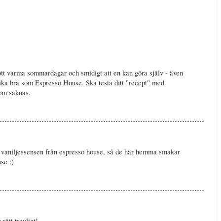
ott varma sommardagar och smidigt att en kan göra själv - även
t lika bra som Espresso House. Ska testa ditt "recept" med
som saknas.
m vaniljessensen från espresso house, så de här hemma smakar
se :)
ätt trevligt!