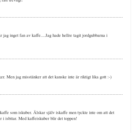
är jag inget fan av kaffe....Jag hade hellre tagit jordgubbarna i
er. Men jag misstänker att det kanske inte är riktigt lika gott :-)
t kaffe som iskuber. Älskar själv iskaffe men tyckte inte om att det
er i isbitar. Med kaffeiskuber blir det toppen!