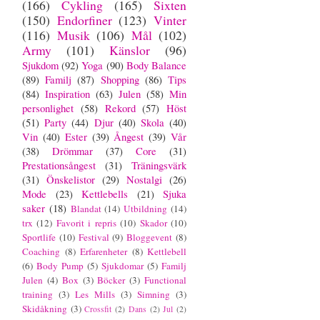
(166)
Cykling
(165)
Sixten
(150)
Endorfiner
(123)
Vinter
(116)
Musik
(106)
Mål
(102)
Army
(101)
Känslor
(96)
Sjukdom
(92)
Yoga
(90)
Body Balance
(89)
Familj
(87)
Shopping
(86)
Tips
(84)
Inspiration
(63)
Julen
(58)
Min
personlighet
(58)
Rekord
(57)
Höst
(51)
Party
(44)
Djur
(40)
Skola
(40)
Vin
(40)
Ester
(39)
Ångest
(39)
Vår
(38)
Drömmar
(37)
Core
(31)
Prestationsångest
(31)
Träningsvärk
(31)
Önskelistor
(29)
Nostalgi
(26)
Mode
(23)
Kettlebells
(21)
Sjuka
saker
(18)
Blandat
(14)
Utbildning
(14)
trx
(12)
Favorit i repris
(10)
Skador
(10)
Sportlife
(10)
Festival
(9)
Bloggevent
(8)
Coaching
(8)
Erfarenheter
(8)
Kettlebell
(6)
Body Pump
(5)
Sjukdomar
(5)
Familj
Julen
(4)
Box
(3)
Böcker
(3)
Functional
training
(3)
Les Mills
(3)
Simning
(3)
Skidåkning
(3)
Crossfit
(2)
Dans
(2)
Jul
(2)