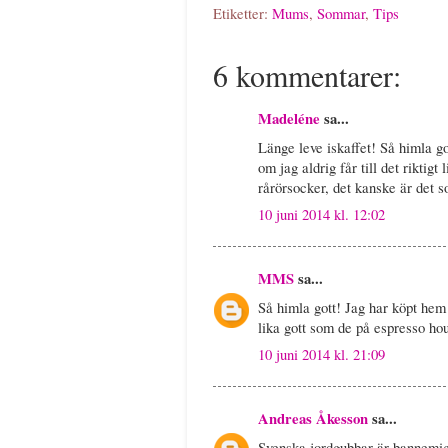
Etiketter:
Mums
,
Sommar
,
Tips
6 kommentarer:
Madeléne
sa...
Länge leve iskaffet! Så himla g
om jag aldrig får till det riktig
rårörsocker, det kanske är det 
10 juni 2014 kl. 12:02
MMS
sa...
Så himla gott! Jag har köpt he
lika gott som de på espresso hou
10 juni 2014 kl. 21:09
Andreas Åkesson
sa...
Svenska jordgubbar är bannemig r