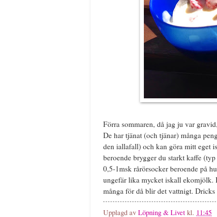
Förra sommaren, då jag ju var gravid,
De har tjänat (och tjänar) många pen
den iallafall) och kan göra mitt eget i
beroende brygger du starkt kaffe (typ
0,5-1msk rårörsocker beroende på hur 
ungefär lika mycket iskall ekomjölk. 
många för då blir det vattnigt. Drick
Upplagd av
Löpning & Livet
kl.
11:45