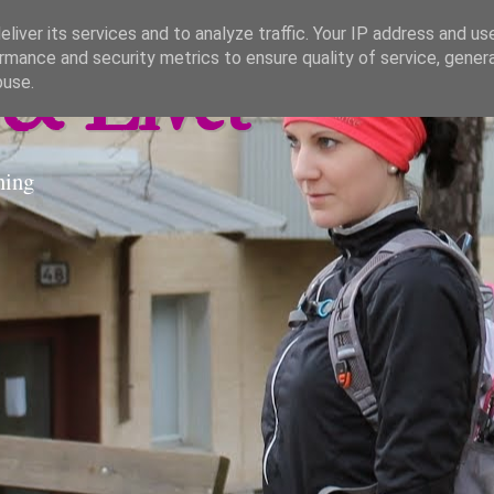
liver its services and to analyze traffic. Your IP address and us
rmance and security metrics to ensure quality of service, gene
& Livet
buse.
ning