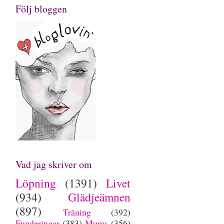
Följ bloggen
Vad jag skriver om
Löpning
(1391)
Livet
(934)
Glädjeämnen
(897)
Träning
(392)
Funderingar
(383)
Mums
(356)