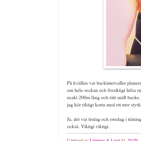
På kvällen var backintervaller planera
om hela veckan och försiktigt lufsa r
exakt 200m lång och rätt snäll backe.
jag kör riktigt korta med ett mer styr
Ja, det var tisdag och onsdag i tränin
också. Viktigt viktigt.
Upplagd av
Löpning & Livet
kl.
20:59