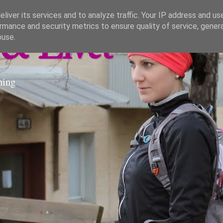
liver its services and to analyze traffic. Your IP address and us
rmance and security metrics to ensure quality of service, gene
& Livet
buse.
ning