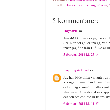
Etiketter:
Endorfiner
,
Löpning
,
Styrka
,
5 kommentarer:
Ingmarie
sa...
Aaaah! Det där ska jag prova! T
(Ps. När det gäller inlägg, vad 
innan jag fick från Ulf. De är l
5 februari 2014 kl. 23:14
Löpning & Livet
sa...
Jag har både olika varianter av 
Springer i dem ibland men oftast
det är något annat för alla sym
sträcka ut tårna ibland så släpp
det och om det inte lir bättre sk
6 februari 2014 kl. 11:25