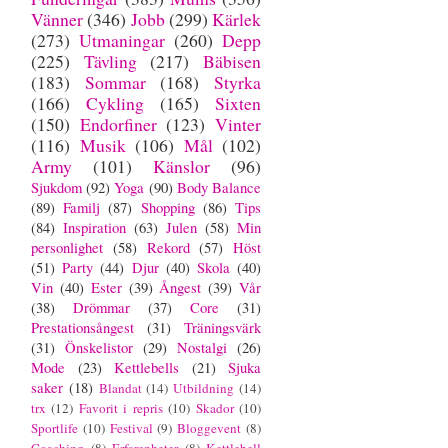
Vänner
(346)
Jobb
(299)
Kärlek
(273)
Utmaningar
(260)
Depp
(225)
Tävling
(217)
Bäbisen
(183)
Sommar
(168)
Styrka
(166)
Cykling
(165)
Sixten
(150)
Endorfiner
(123)
Vinter
(116)
Musik
(106)
Mål
(102)
Army
(101)
Känslor
(96)
Sjukdom
(92)
Yoga
(90)
Body Balance
(89)
Familj
(87)
Shopping
(86)
Tips
(84)
Inspiration
(63)
Julen
(58)
Min
personlighet
(58)
Rekord
(57)
Höst
(51)
Party
(44)
Djur
(40)
Skola
(40)
Vin
(40)
Ester
(39)
Ångest
(39)
Vår
(38)
Drömmar
(37)
Core
(31)
Prestationsångest
(31)
Träningsvärk
(31)
Önskelistor
(29)
Nostalgi
(26)
Mode
(23)
Kettlebells
(21)
Sjuka
saker
(18)
Blandat
(14)
Utbildning
(14)
trx
(12)
Favorit i repris
(10)
Skador
(10)
Sportlife
(10)
Festival
(9)
Bloggevent
(8)
Coaching
(8)
Erfarenheter
(8)
Kettlebell