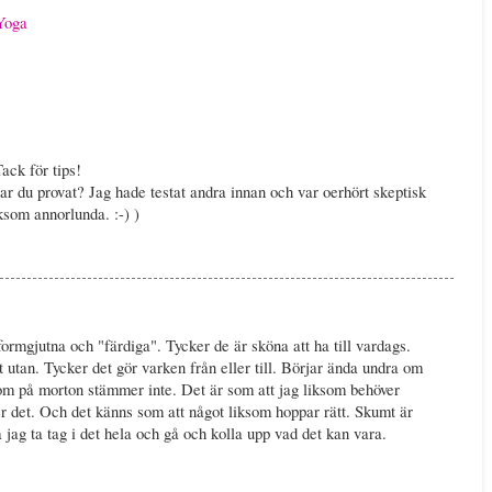
Yoga
ack för tips!
har du provat? Jag hade testat andra innan och var oerhört skeptisk
iksom annorlunda. :-) )
formgjutna och "färdiga". Tycker de är sköna att ha till vardags.
 utan. Tycker det gör varken från eller till. Börjar ända undra om
tom på morton stämmer inte. Det är som att jag liksom behöver
er det. Och det känns som att något liksom hoppar rätt. Skumt är
a jag ta tag i det hela och gå och kolla upp vad det kan vara.