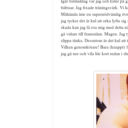
Igår förmiddag var jag och Ester på 
bäbisar. Jag fixade träningsvärk. Vi k
Måhända inte en supernödvändig övnin
jag tycker det är kul att orka lyfta si
skada kan jag få roa mig med detta nå
gå vidare till framsidan. Magen. Jag ty
slippa tänka. Dessutom är det kul att
Vilken genomkörare! Bara (knappt) 1
jag gå ner och vila lite kort redan i sl