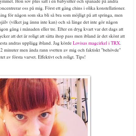
gymmet. Hon sov plus satt i en babysitter och spanade på andra
oncentrerar oss på mig. Först ett gäng chins i olika konstellationer.
g för någon som ska bli så bra som möjligt på att springa, men
g själv (vilket jag ännu inte kan) och så länge det inte gör någon
gon gång i månaden eller tre. Efter en dryg kvart var det dags att
cker att det är roligt att sätta ihop pass men ibland är det skönt att
 testa andras upplägg ibland. Jag körde
Lovisas magcirkel i TRX
.
2 minuter men ända rann svetten av mig och faktiskt "behövde"
utet av första varvet. Effektivt och roligt. Tips!