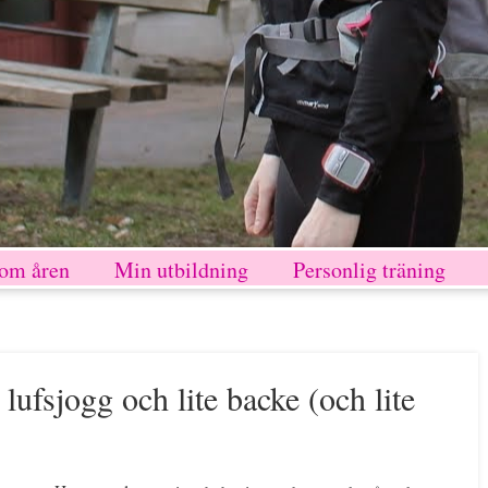
nom åren
Min utbildning
Personlig träning
 lufsjogg och lite backe (och lite