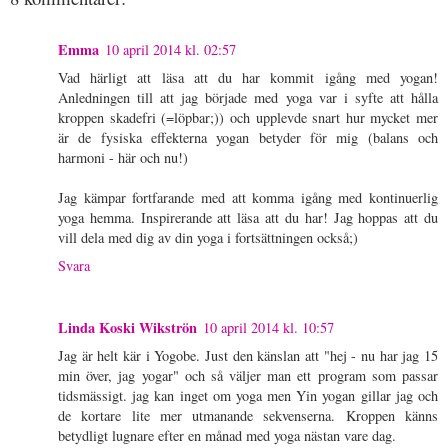
Emma
10 april 2014 kl. 02:57
Vad härligt att läsa att du har kommit igång med yogan!
Anledningen till att jag började med yoga var i syfte att hålla
kroppen skadefri (=löpbar;)) och upplevde snart hur mycket mer
är de fysiska effekterna yogan betyder för mig (balans och
harmoni - här och nu!)
Jag kämpar fortfarande med att komma igång med kontinuerlig
yoga hemma. Inspirerande att läsa att du har! Jag hoppas att du
vill dela med dig av din yoga i fortsättningen också;)
Svara
Linda Koski Wikströn
10 april 2014 kl. 10:57
Jag är helt kär i Yogobe. Just den känslan att "hej - nu har jag 15
min över, jag yogar" och så väljer man ett program som passar
tidsmässigt. jag kan inget om yoga men Yin yogan gillar jag och
de kortare lite mer utmanande sekvenserna. Kroppen känns
betydligt lugnare efter en månad med yoga nästan vare dag.