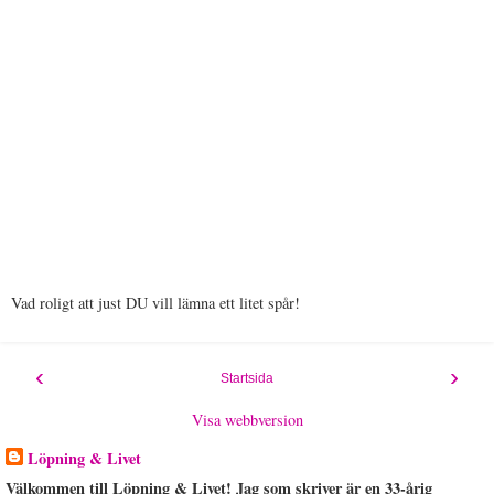
Vad roligt att just DU vill lämna ett litet spår!
‹
›
Startsida
Visa webbversion
Löpning & Livet
Välkommen till Löpning & Livet! Jag som skriver är en 33-årig