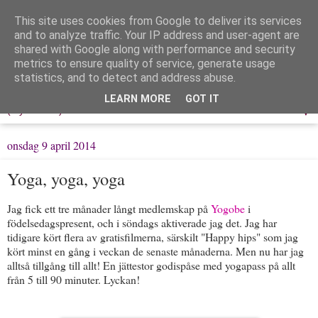
This site uses cookies from Google to deliver its services
Löpning & Livet
and to analyze traffic. Your IP address and user-agent are
shared with Google along with performance and security
metrics to ensure quality of service, generate usage
Mitt liv, mina tankar & min träning
statistics, and to detect and address abuse.
LEARN MORE
GOT IT
▼
onsdag 9 april 2014
Yoga, yoga, yoga
Jag fick ett tre månader långt medlemskap på
Yogobe
i
födelsedagspresent, och i söndags aktiverade jag det. Jag har
tidigare kört flera av gratisfilmerna, särskilt "Happy hips" som jag
kört minst en gång i veckan de senaste månaderna. Men nu har jag
alltså tillgång till allt! En jättestor godispåse med yogapass på allt
från 5 till 90 minuter. Lyckan!