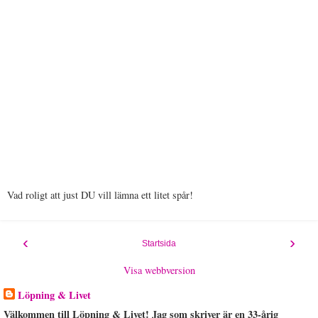
Vad roligt att just DU vill lämna ett litet spår!
‹
›
Startsida
Visa webbversion
Löpning & Livet
Välkommen till Löpning & Livet! Jag som skriver är en 33-årig