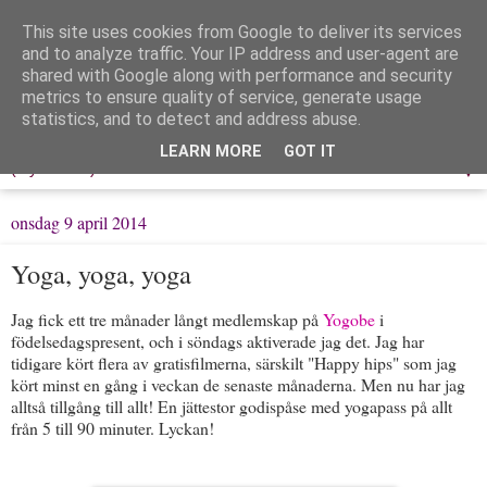
This site uses cookies from Google to deliver its services
Löpning & Livet
and to analyze traffic. Your IP address and user-agent are
shared with Google along with performance and security
metrics to ensure quality of service, generate usage
Mitt liv, mina tankar & min träning
statistics, and to detect and address abuse.
LEARN MORE
GOT IT
▼
onsdag 9 april 2014
Yoga, yoga, yoga
Jag fick ett tre månader långt medlemskap på
Yogobe
i
födelsedagspresent, och i söndags aktiverade jag det. Jag har
tidigare kört flera av gratisfilmerna, särskilt "Happy hips" som jag
kört minst en gång i veckan de senaste månaderna. Men nu har jag
alltså tillgång till allt! En jättestor godispåse med yogapass på allt
från 5 till 90 minuter. Lyckan!