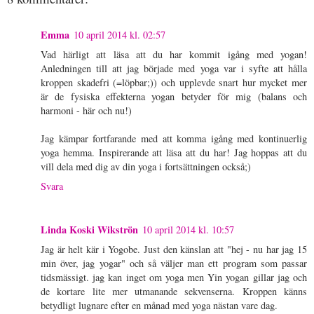
Emma
10 april 2014 kl. 02:57
Vad härligt att läsa att du har kommit igång med yogan!
Anledningen till att jag började med yoga var i syfte att hålla
kroppen skadefri (=löpbar;)) och upplevde snart hur mycket mer
är de fysiska effekterna yogan betyder för mig (balans och
harmoni - här och nu!)
Jag kämpar fortfarande med att komma igång med kontinuerlig
yoga hemma. Inspirerande att läsa att du har! Jag hoppas att du
vill dela med dig av din yoga i fortsättningen också;)
Svara
Linda Koski Wikströn
10 april 2014 kl. 10:57
Jag är helt kär i Yogobe. Just den känslan att "hej - nu har jag 15
min över, jag yogar" och så väljer man ett program som passar
tidsmässigt. jag kan inget om yoga men Yin yogan gillar jag och
de kortare lite mer utmanande sekvenserna. Kroppen känns
betydligt lugnare efter en månad med yoga nästan vare dag.