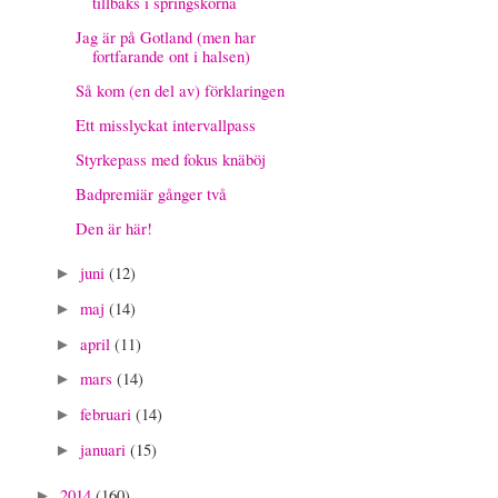
tillbaks i springskorna
Jag är på Gotland (men har
fortfarande ont i halsen)
Så kom (en del av) förklaringen
Ett misslyckat intervallpass
Styrkepass med fokus knäböj
Badpremiär gånger två
Den är här!
juni
(12)
►
maj
(14)
►
april
(11)
►
mars
(14)
►
februari
(14)
►
januari
(15)
►
2014
(160)
►