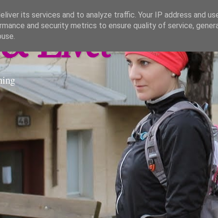
liver its services and to analyze traffic. Your IP address and us
rmance and security metrics to ensure quality of service, gene
& Livet
buse.
ning