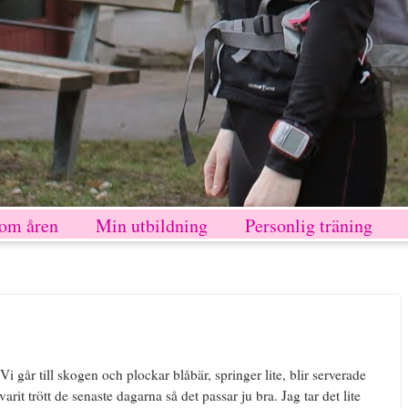
nom åren
Min utbildning
Personlig träning
i går till skogen och plockar blåbär, springer lite, blir serverade
arit trött de senaste dagarna så det passar ju bra. Jag tar det lite