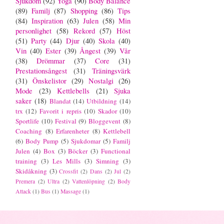
Sjukdom
(92)
Yoga
(90)
Body Balance
(89)
Familj
(87)
Shopping
(86)
Tips
(84)
Inspiration
(63)
Julen
(58)
Min
personlighet
(58)
Rekord
(57)
Höst
(51)
Party
(44)
Djur
(40)
Skola
(40)
Vin
(40)
Ester
(39)
Ångest
(39)
Vår
(38)
Drömmar
(37)
Core
(31)
Prestationsångest
(31)
Träningsvärk
(31)
Önskelistor
(29)
Nostalgi
(26)
Mode
(23)
Kettlebells
(21)
Sjuka
saker
(18)
Blandat
(14)
Utbildning
(14)
trx
(12)
Favorit i repris
(10)
Skador
(10)
Sportlife
(10)
Festival
(9)
Bloggevent
(8)
Coaching
(8)
Erfarenheter
(8)
Kettlebell
(6)
Body Pump
(5)
Sjukdomar
(5)
Familj
Julen
(4)
Box
(3)
Böcker
(3)
Functional
training
(3)
Les Mills
(3)
Simning
(3)
Skidåkning
(3)
Crossfit
(2)
Dans
(2)
Jul
(2)
Premera
(2)
Ultra
(2)
Vattenlöpning
(2)
Body
Attack
(1)
Bus
(1)
Massage
(1)