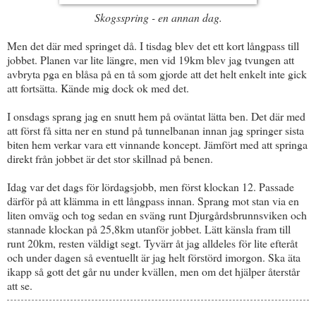
Skogsspring - en annan dag.
Men det där med springet då. I tisdag blev det ett kort långpass till
jobbet. Planen var lite längre, men vid 19km blev jag tvungen att
avbryta pga en blåsa på en tå som gjorde att det helt enkelt inte gick
att fortsätta. Kände mig dock ok med det.
I onsdags sprang jag en snutt hem på oväntat lätta ben. Det där med
att först få sitta ner en stund på tunnelbanan innan jag springer sista
biten hem verkar vara ett vinnande koncept. Jämfört med att springa
direkt från jobbet är det stor skillnad på benen.
Idag var det dags för lördagsjobb, men först klockan 12. Passade
därför på att klämma in ett långpass innan. Sprang mot stan via en
liten omväg och tog sedan en sväng runt Djurgårdsbrunnsviken och
stannade klockan på 25,8km utanför jobbet. Lätt känsla fram till
runt 20km, resten väldigt segt. Tyvärr åt jag alldeles för lite efteråt
och under dagen så eventuellt är jag helt förstörd imorgon. Ska äta
ikapp så gott det går nu under kvällen, men om det hjälper återstår
att se.