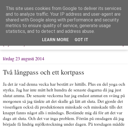
This site uses cookies from Google to deliver its services
Löpning & Livet
and to analyze traffic. Your IP address and user-agent are
shared with Google along with performance and security
metrics to ensure quality of service, generate usage
Mitt liv, mina tankar & min träning
statistics, and to detect and address abuse.
LEARN MORE
GOT IT
▼
lördag 23 augusti 2014
Två långpass och ett kortpass
Ja det är vad denna vecka har bestått av hittills. Plus en del yoga och
styrka. Jag har inte mått helt hundra de senaste dagarna då jag just
slutat amma. De senaste veckorna har jag endast ammat en sväng på
morgonen så jag tänkte att det skulle gå lätt att sluta. Det gjorde det
visserligen också då produktionen minskade och minskade tills det
knappt fanns något alls i måndags. Bestämde mig då för att det var
dags att sluta. Och det var inga problem. Förrän på onsdagen då jag
började få lindrig mjölkstockning under dagen. På torsdagen mådde