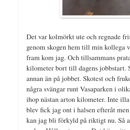
Det var kolmörkt ute och regnade fr
genom skogen hem till min kollega va
fram kom jag. Och tillsammans prata
kilometer bort till dagens jobbstart
annan än på jobbet. Skotest och fru
några svängar runt Vasaparken i olika
ihop nästan arton kilometer. Inte ill
blev fick jag ont i halsen efteråt me
kan jag bli förkyld på riktigt nu. Så at