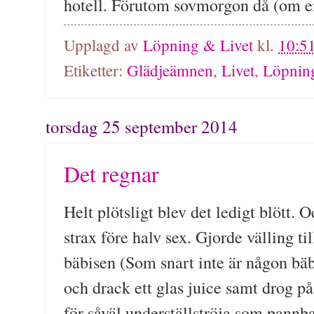
hotell. Förutom sovmorgon då (om en
Upplagd av
Löpning & Livet
kl.
10:5
Etiketter:
Glädjeämnen
,
Livet
,
Löpnin
torsdag 25 september 2014
Det regnar
Helt plötsligt blev det ledigt blött. O
strax före halv sex. Gjorde välling ti
bäbisen (Som snart inte är någon bäbi
och drack ett glas juice samt drog p
för såväl underställströja som pannb