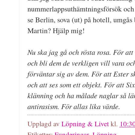
nummerlappsuthämtningsförsök och s
se Berlin, sova (ut) på hotell, umgås
Martin? Hjälp mig!
Nu ska jag gå och rösta rosa. För at
och bli dem de verkligen vill vara o
förväntar sig av dem. För att Ester s
och att ses som ett objekt. För att Si
klänning och ha målade naglar så lä
antirasism. För allas lika värde.
Upplagd av
Löpning & Livet
kl.
10:3
Etiketter:
Funderingar
,
Löpning