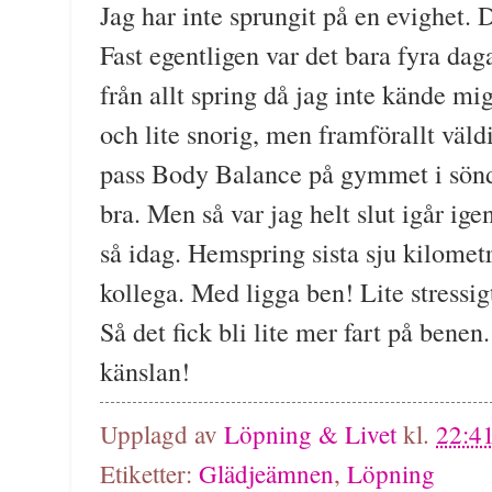
Jag har inte sprungit på en evighet. D
Fast egentligen var det bara fyra daga
från allt spring då jag inte kände mi
och lite snorig, men framförallt väldi
pass Body Balance på gymmet i sönd
bra. Men så var jag helt slut igår ig
så idag. Hemspring sista sju kilome
kollega. Med ligga ben! Lite stressigt
Så det fick bli lite mer fart på bene
känslan!
Upplagd av
Löpning & Livet
kl.
22:4
Etiketter:
Glädjeämnen
,
Löpning