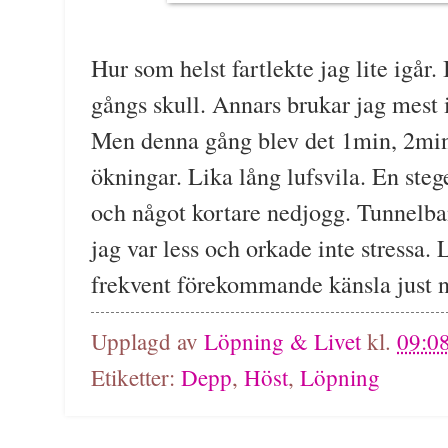
Hur som helst fartlekte jag lite igår
gångs skull. Annars brukar jag mest 
Men denna gång blev det 1min, 2mi
ökningar. Lika lång lufsvila. En ste
och något kortare nedjogg. Tunnelban
jag var less och orkade inte stressa. 
frekvent förekommande känsla just n
Upplagd av
Löpning & Livet
kl.
09:0
Etiketter:
Depp
,
Höst
,
Löpning