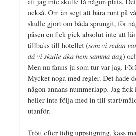
att jag inte skulle få någon plats. De
också. Om än segt att bära runt på vår
skulle gjort om båda sprungit, för n
påsen en fick gick absolut inte att lä
som vi redan var
tillbaks till hotellet (
då vi skulle åka hem samma dag
) oc
Men nu fanns ju som tur var jag. Föröv
Mycket noga med regler. Det hade def
någon annans nummerlapp. Jag fick in
heller inte följa med in till start/må
utanför.
Trött efter tidig uppstigning, kass m