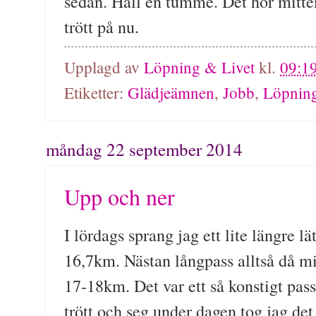
sedan. Håll en tumme. Det hör mittem
trött på nu.
Upplagd av
Löpning & Livet
kl.
09:1
Etiketter:
Glädjeämnen
,
Jobb
,
Löpnin
måndag 22 september 2014
Upp och ner
I lördags sprang jag ett lite längre l
16,7km. Nästan långpass alltså då mi
17-18km. Det var ett så konstigt pass 
trött och seg under dagen tog jag det