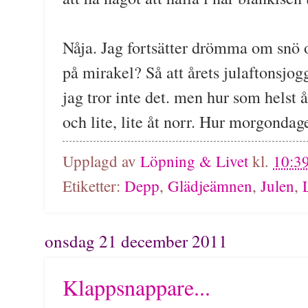
Nåja. Jag fortsätter drömma om snö 
på mirakel? Så att årets julaftonsjogg
jag tror inte det. men hur som helst å
och lite, lite åt norr. Hur morgondage
Upplagd av
Löpning & Livet
kl.
10:3
Etiketter:
Depp
,
Glädjeämnen
,
Julen
,
onsdag 21 december 2011
Klappsnappare...