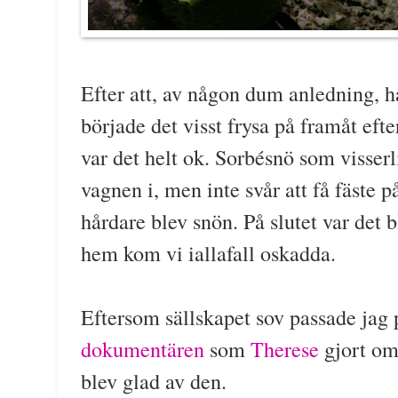
Efter att, av någon dum anledning, h
började det visst frysa på framåt eft
var det helt ok. Sorbésnö som visserl
vagnen i, men inte svår att få fäste p
hårdare blev snön. På slutet var det b
hem kom vi iallafall oskadda.
Eftersom sällskapet sov passade jag 
dokumentären
som
Therese
gjort o
blev glad av den.