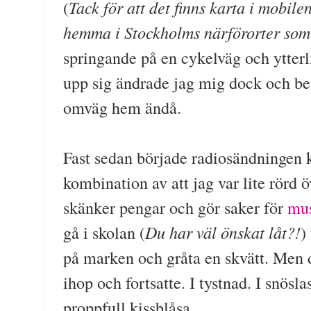
Tack för att det finns karta i mobile
(
hemma i Stockholms närförorter som 
springande på en cykelväg och ytterl
upp sig ändrade jag mig dock och be
omväg hem ändå.
Fast sedan började radiosändningen 
kombination av att jag var lite rörd 
skänker pengar och gör saker för
mus
Du har väl önskat låt?!
gå i skolan (
)
på marken och gråta en skvätt. Men de
ihop och fortsatte. I tystnad. I snösl
proppfull kissblåsa.