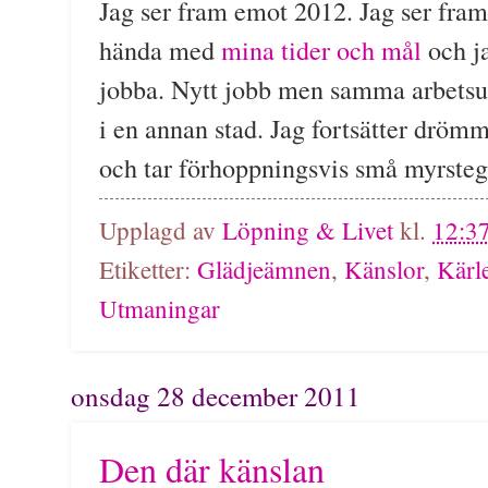
Jag ser fram emot 2012. Jag ser fra
hända med
mina tider och mål
och j
jobba. Nytt jobb men samma arbets
i en annan stad. Jag fortsätter drö
och tar förhoppningsvis små myrsteg
Upplagd av
Löpning & Livet
kl.
12:3
Etiketter:
Glädjeämnen
,
Känslor
,
Kärl
Utmaningar
onsdag 28 december 2011
Den där känslan