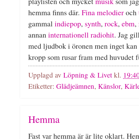
playlisten och mycket
musik
som ja
hemma finns där.
Fina melodier
och
gammal
indiepop
,
synth
,
rock
,
ebm
,
annan
internationell radiohit
. Jag gi
med ljudbok i öronen men inget kan s
kropp som rusar fram med huvudet fu
Upplagd av
Löpning & Livet
kl.
19:4
Etiketter:
Glädjeämnen
,
Känslor
,
Kärl
Hemma
Fast var hemma är är lite oklart. H