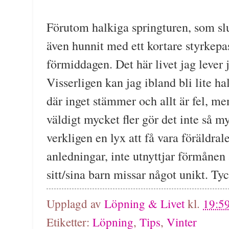
Förutom halkiga springturen, som sl
även hunnit med ett kortare styrkep
förmiddagen. Det här livet jag lever j
Visserligen kan jag ibland bli lite ha
där inget stämmer och allt är fel, m
väldigt mycket fler gör det inte så my
verkligen en lyx att få vara föräldra
anledningar, inte utnyttjar förmåne
sitt/sina barn missar något unikt. Tyc
Upplagd av
Löpning & Livet
kl.
19:5
Etiketter:
Löpning
,
Tips
,
Vinter