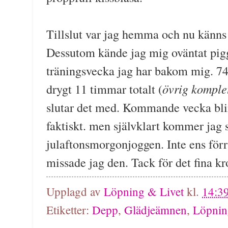
Tillslut var jag hemma och nu känns d
Dessutom kände jag mig oväntat pigg 
träningsvecka jag har bakom mig. 74k
övrig komple
drygt 11 timmar totalt (
slutar det med. Kommande vecka blir b
faktiskt. men självklart kommer jag 
julaftonsmorgonjoggen. Inte ens förr
missade jag den. Tack för det fina k
Upplagd av
Löpning & Livet
kl.
14:3
Etiketter:
Depp
,
Glädjeämnen
,
Löpnin