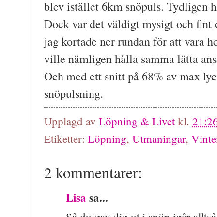
blev istället 6km snöpuls. Tydligen h
Dock var det väldigt mysigt och fint 
jag kortade ner rundan för att vara 
ville nämligen hålla samma lätta an
Och med ett snitt på 68% av max lyck
snöpulsning.
Upplagd av
Löpning & Livet
kl.
21:2
Etiketter:
Löpning
,
Utmaningar
,
Vinte
2 kommentarer:
Lisa
sa...
Så du gav dig ut i snön igår alltså