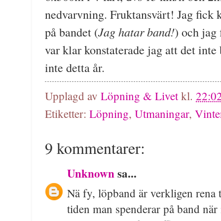
nedvarvning. Fruktansvärt! Jag fick 
Jag hatar band!
på bandet (
) och jag
var klar konstaterade jag att det inte 
inte detta år.
Upplagd av
Löpning & Livet
kl.
22:0
Etiketter:
Löpning
,
Utmaningar
,
Vinte
9 kommentarer:
Unknown
sa...
Nä fy, löpband är verkligen rena
tiden man spenderar på band när