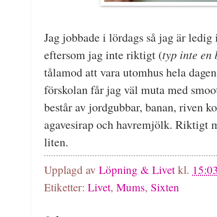
Jag jobbade i lördags så jag är ledig
typ inte en 
eftersom jag inte riktigt (
tålamod att vara utomhus hela dagen
förskolan får jag väl muta med smoo
består av jordgubbar, banan, riven k
agavesirap och havremjölk. Riktigt 
liten.
Upplagd av
Löpning & Livet
kl.
15:0
Etiketter:
Livet
,
Mums
,
Sixten