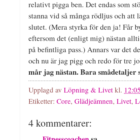
relativt pigga ben. Det endas som stör
stanna vid så många rödljus och att 
slutet. (Mera styrka för den ja! Får
eftersom det (enligt mig) nästan allti
på befintliga pass.) Annars var det d
och nu är jag pigg och redo för tre j
mår jag nästan. Bara smådetaljer s
Upplagd av
Löpning & Livet
kl.
12:0
Etiketter:
Core
,
Glädjeämnen
,
Livet
,
L
4 kommentarer:
Fitnesscoachen
sa...