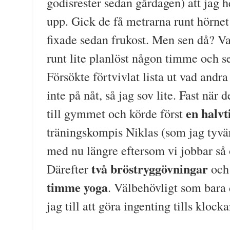
godisrester sedan gårdagen) att jag h
upp. Gick de få metrarna runt hörne
fixade sedan frukost. Men sen då? Va
runt lite planlöst någon timme och se
Försökte förtvivlat lista ut vad andr
inte på nåt, så jag sov lite. Fast när
en halv
till gymmet och körde först
träningskompis Niklas (som jag tyvär
med nu längre eftersom vi jobbar så 
två bröstryggövningar
Därefter
oc
timme yoga
. Välbehövligt som bara 
jag till att göra ingenting tills klock