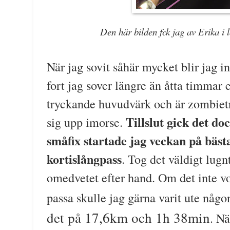
Den här bilden fck jag av Erika i l
När jag sovit såhär mycket blir jag in
fort jag sover längre än åtta timmar en
tryckande huvudvärk och är zombietrött
Tillslut gick det doc
sig upp imorse.
småfix startade jag veckan på bästa
kortislångpass
. Tog det väldigt lug
omedvetet efter hand. Om det inte vor
passa skulle jag gärna varit ute någo
det på 17,6km och 1h 38min
. Nä