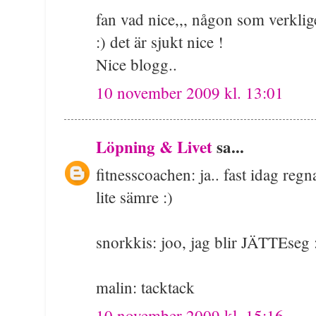
fan vad nice,,, någon som verklige
:) det är sjukt nice !
Nice blogg..
10 november 2009 kl. 13:01
Löpning & Livet
sa...
fitnesscoachen: ja.. fast idag reg
lite sämre :)
snorkkis: joo, jag blir JÄTTEseg 
malin: tacktack
10 november 2009 kl. 15:16