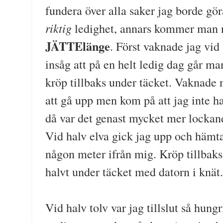
fundera över alla saker jag borde gö
riktig
ledighet, annars kommer man n
JÄTTElänge
. Först vaknade jag vid
insåg att på en helt ledig dag går ma
kröp tillbaks under täcket. Vaknade
att gå upp men kom på att jag inte
då var det genast mycket mer lockande 
Vid halv elva gick jag upp och hämt
någon meter ifrån mig. Kröp tillbak
halvt under täcket med datorn i knät.
Vid halv tolv var jag tillslut så hungr