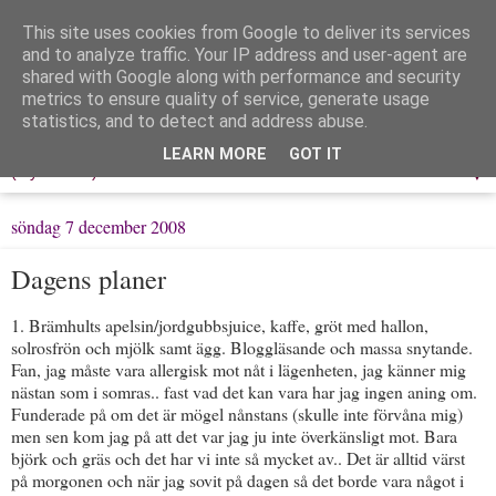
This site uses cookies from Google to deliver its services
Löpning & Livet
and to analyze traffic. Your IP address and user-agent are
shared with Google along with performance and security
metrics to ensure quality of service, generate usage
Mitt liv, mina tankar & min träning
statistics, and to detect and address abuse.
LEARN MORE
GOT IT
▼
söndag 7 december 2008
Dagens planer
1. Brämhults apelsin/jordgubbsjuice, kaffe, gröt med hallon,
solrosfrön och mjölk samt ägg. Bloggläsande och massa snytande.
Fan, jag måste vara allergisk mot nåt i lägenheten, jag känner mig
nästan som i somras.. fast vad det kan vara har jag ingen aning om.
Funderade på om det är mögel nånstans (skulle inte förvåna mig)
men sen kom jag på att det var jag ju inte överkänsligt mot. Bara
björk och gräs och det har vi inte så mycket av.. Det är alltid värst
på morgonen och när jag sovit på dagen så det borde vara något i