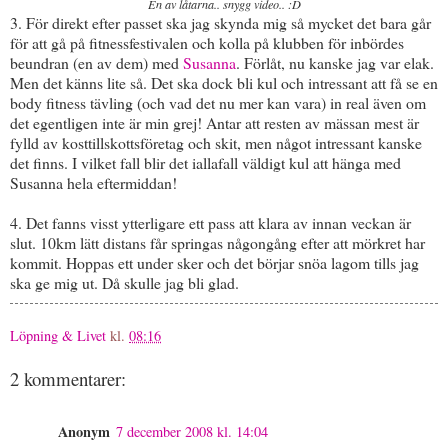
En av låtarna.. snygg video.. :D
3. För direkt efter passet ska jag skynda mig så mycket det bara går
för att gå på fitnessfestivalen och kolla på klubben för inbördes
beundran (en av dem) med
Susanna
. Förlåt, nu kanske jag var elak.
Men det känns lite så. Det ska dock bli kul och intressant att få se en
body fitness tävling (och vad det nu mer kan vara) in real även om
det egentligen inte är min grej! Antar att resten av mässan mest är
fylld av kosttillskottsföretag och skit, men något intressant kanske
det finns. I vilket fall blir det iallafall väldigt kul att hänga med
Susanna hela eftermiddan!
4. Det fanns visst ytterligare ett pass att klara av innan veckan är
slut. 10km lätt distans får springas någongång efter att mörkret har
kommit. Hoppas ett under sker och det börjar snöa lagom tills jag
ska ge mig ut. Då skulle jag bli glad.
Löpning & Livet
kl.
08:16
2 kommentarer:
Anonym
7 december 2008 kl. 14:04