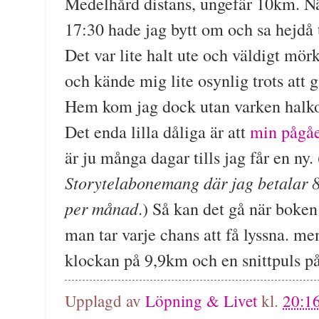
Medelhård distans, ungefär 10km. N
17:30 hade jag bytt om och sa hejdå
Det var lite halt ute och väldigt mör
och kände mig lite osynlig trots att 
Hem kom jag dock utan varken halko
Det enda lilla dåliga är att
min pågå
är ju många dagar tills jag får en ny. 
Storytelabonemang där jag betalar 
per månad
.) Så kan det gå när boken
man tar varje chans att få lyssna. me
klockan på 9,9km och en snittpuls p
Upplagd av
Löpning & Livet
kl.
20:1