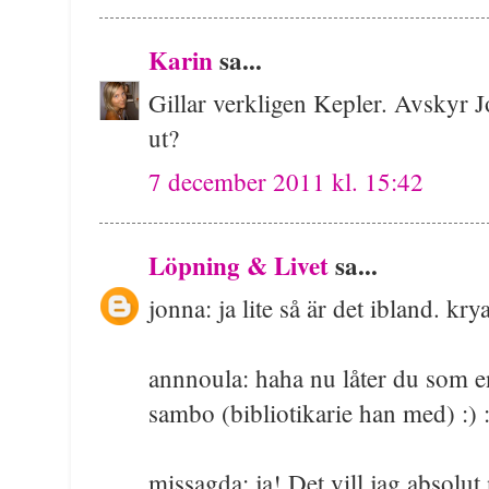
Karin
sa...
Gillar verkligen Kepler. Avskyr 
ut?
7 december 2011 kl. 15:42
Löpning & Livet
sa...
jonna: ja lite så är det ibland. kry
annnoula: haha nu låter du som e
sambo (bibliotikarie han med) :) :
missagda: ja! Det vill jag absolut