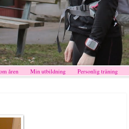
nom åren
Min utbildning
Personlig träning