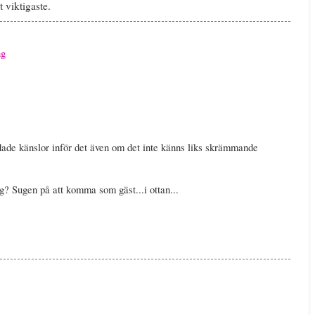
 viktigaste.
ng
ade känslor inför det även om det inte känns liks skrämmande
? Sugen på att komma som gäst...i ottan...