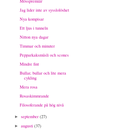
Mösspremiär
Jag lider inte av sysslolöshet
Nya kompisar
Ett ljus i tunneln
Nitton nya dagar
Timmar och minuter
Pepparkaksmüsli och scones
Mindre fint
Bullar, bullar och lite mera
cykling
Mera rosa
Rosaskimmrande
Filosoferande på hög nivå
september
(27)
►
augusti
(37)
►