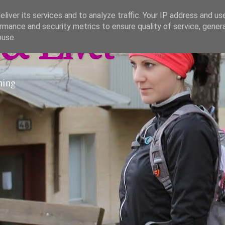
liver its services and to analyze traffic. Your IP address and us
rmance and security metrics to ensure quality of service, gene
& Livet
buse.
ning