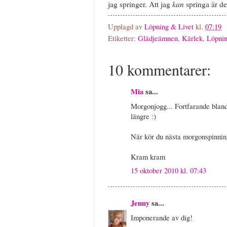
kan
jag springer. Att jag
springa är det
Upplagd av
Löpning & Livet
kl.
07:19
Etiketter:
Glädjeämnen
,
Kärlek
,
Löpni
10 kommentarer:
Mia
sa...
Morgonjogg... Fortfarande bland
längre :)
När kör du nästa morgonspinning
Kram kram
15 oktober 2010 kl. 07:43
Jenny
sa...
Imponerande av dig!